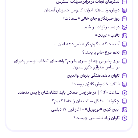
لنگرهای نجات در برابر سیلاب استرس
دوش‌پرتاب‌های ایران؛ کابوس خاموش آسمان
روز خبرنگار و جای خالی «سعادت»
در مسیر تولد ابریشم
تالاب «عینک»
آمدمت که بنگرم، گریه نمی‌دهد امان...
تخم مرغ خام یا پخته؟
برای پذیرایی چه لوستری بخریم؟ راهنمای انتخاب لوستر پذیرای
بر اساس متراژ و دکوراسیون
تاوان ناهماهنگی پنهان والدین
قاتلان خاموش کلاژن پوست!
ساعت ۹:۴۰ | در هر زمان ممکن باید انتقامشان را پس بدهند
چگونه استقلال سالمندان را حفظ کنیم؟
آیین کهن «نوروزبل» - آغاز قرن ۱۷ دیلمی
تاوان زیاد نشستن چیست؟