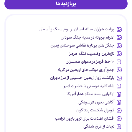
پربازدیدها
روایت هزاران ساله انسان بر بوم سنگ و آسمان
اهرام مِروئه در سایه جنگ سودان
جنگل‌های یونان؛ نقاشیِ سوخته‌ی زمین
تازه‌ترین وضعیت تنگه هرمز
۱۰ خط قرمز در دعوای همسران
جمع‌آوری موکب‌های اربعین در کربلا
بازگشت زوار اربعین حسینی از مرز مهران
شاه کلید دوستی با حضرت امیر
اوکراین سند منگوله‌دار آمریکا!
آگاهی بدون فرسودگی
فرمول شکست پنتاگون
افشای اطلاعات برای ترور بارون ترامپ
نجات از غرق شدگی