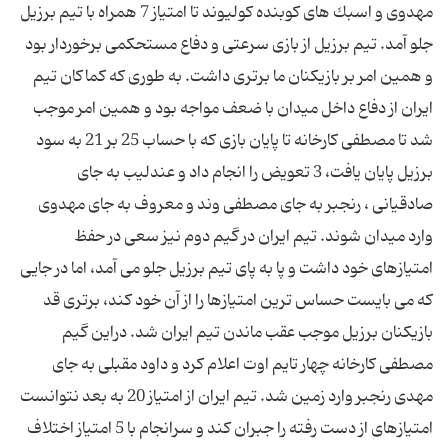
مهدوی و اسبك های كوبنده كولیوند تا امتیاز 7 همراه با تیم برزیل
جلو آمد. تیم برزیل از بازی سرعتی و دفاع مستحكمی برخوردار بود
و همین امر بر بازیكنان ما برتری داشت. به طوری كه كماكان تیم
ایران از دفاع داخل میدان با ضعف مواجه بود و همین امر موجب
شد تا مصطفی كارخانه تا پایان بازی كه با حساب 25 بر 21 به سود
برزیل پایان یافت، 3 تعویض را انجام داد و عندلیب به جای
صادقیانی ، رنجبر به جای مصطفی وند و معروف به جای مهدوی
وارد میدان شوند. تیم ایران در گیم دوم نیز سعی در حفظ
امتیازهای خود داشت و پا به پای تیم برزیل جلو می آمد، اما در جایی
كه می بایست حساس ترین امتیازها را از آن خود كند، برتری قد
بازیكنان برزیل موجب عقب ماندن تیم ایران شد. دراین گیم
مصطفی كارخانه چهار تایم اوت اعلام كرد و داود مقبلی به جای
مهدی رنجبر وارد زمین شد. تیم ایران از امتیاز 20 به بعد نتوانست
امتیازهای از دست رفته را جبران كند و سرانجام با 5 امتیاز اختلاف