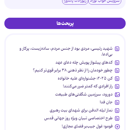
سرویس خواب نوزاد
زیورآلات پاندورا
پربحث‌ها
شهید رئیسی، مردی بود از جنس مردم، ساده‌زیست، پرکار و
بی‌ادعا.
کدهای پیشواز پویش چله دعای عهد
چطور خودمان را از نظر ذهنی ۳۸ برابر قوی‌تر کنیم؟
کن ۲۰۲۵؛ جشنواره‌ای علیه خانواده
راز افرادی که کمتر ضرر می‌کنند!
دورود، سرزمین شگفتی‌های طبیعت
جان فدا
نماز لیله الدفن برای شهدای بیت رهبری
طرح اختصاصی تبیان ویژه روز جهانی قدس
فومو؛ غول جیب‌بر فضای مجازی!