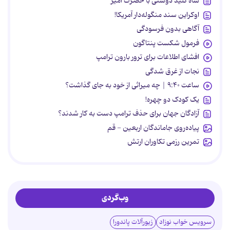
شاه کلید دوستی با حضرت امیر
اوکراین سند منگوله‌دار آمریکا!
آگاهی بدون فرسودگی
فرمول شکست پنتاگون
افشای اطلاعات برای ترور بارون ترامپ
نجات از غرق شدگی
ساعت ۹:۴۰ | چه میراثی از خود به جای گذاشت؟
یک کودک دو چهره!
آزادگان جهان برای حذف ترامپ دست به کار شدند؟
پیاده‌روی جاماندگان اربعین - قم
تمرین رزمی تکاوران ارتش
وب‌گردی
سرویس خواب نوزاد
زیورآلات پاندورا