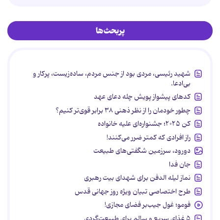
پربحث‌ها
شهید رئیسی، مردی بود از جنس مردم، ساده‌زیست، پرکار و
بی‌ادعا.
کدهای پیشواز پویش چله دعای عهد
چطور خودمان را از نظر ذهنی ۳۸ برابر قوی‌تر کنیم؟
کن ۲۰۲۵؛ جشنواره‌ای علیه خانواده
راز افرادی که کمتر ضرر می‌کنند!
دورود، سرزمین شگفتی‌های طبیعت
جان فدا
نماز لیله الدفن برای شهدای بیت رهبری
طرح اختصاصی تبیان ویژه روز جهانی قدس
فومو؛ غول جیب‌بر فضای مجازی!
۵ غذای سریع و سالم برای طبیعت‌گردی