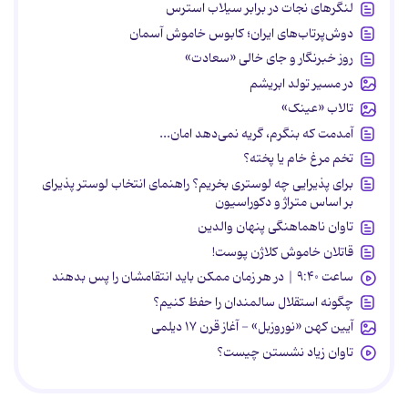
لنگرهای نجات در برابر سیلاب استرس
دوش‌پرتاب‌های ایران؛ کابوس خاموش آسمان
روز خبرنگار و جای خالی «سعادت»
در مسیر تولد ابریشم
تالاب «عینک»
آمدمت که بنگرم، گریه نمی‌دهد امان...
تخم مرغ خام یا پخته؟
برای پذیرایی چه لوستری بخریم؟ راهنمای انتخاب لوستر پذیرای
بر اساس متراژ و دکوراسیون
تاوان ناهماهنگی پنهان والدین
قاتلان خاموش کلاژن پوست!
ساعت ۹:۴۰ | در هر زمان ممکن باید انتقامشان را پس بدهند
چگونه استقلال سالمندان را حفظ کنیم؟
آیین کهن «نوروزبل» - آغاز قرن ۱۷ دیلمی
تاوان زیاد نشستن چیست؟