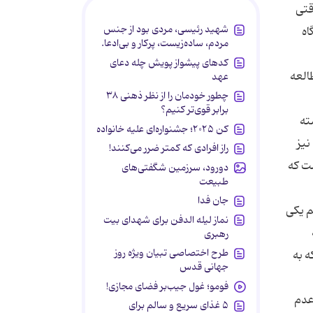
قتی
شهید رئیسی، مردی بود از جنس
اه
مردم، ساده‌زیست، پرکار و بی‌ادعا.
کدهای پیشواز پویش چله دعای
العه
عهد
چطور خودمان را از نظر ذهنی ۳۸
برابر قوی‌تر کنیم؟
ته
کن ۲۰۲۵؛ جشنواره‌ای علیه خانواده
نیز
راز افرادی که کمتر ضرر می‌کنند!
ت كه
دورود، سرزمین شگفتی‌های
طبیعت
جان فدا
م یكی
نماز لیله الدفن برای شهدای بیت
رهبری
طرح اختصاصی تبیان ویژه روز
ه به
جهانی قدس
فومو؛ غول جیب‌بر فضای مجازی!
عدم
۵ غذای سریع و سالم برای