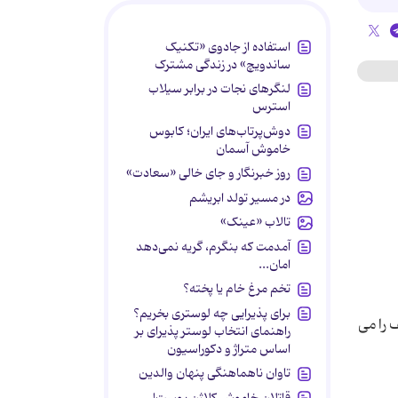
استفاده از جادوی «تکنیک
ساندویچ» در زندگی مشترک
لنگرهای نجات در برابر سیلاب
استرس
دوش‌پرتاب‌های ایران؛ کابوس
خاموش آسمان
روز خبرنگار و جای خالی «سعادت»
در مسیر تولد ابریشم
تالاب «عینک»
آمدمت که بنگرم، گریه نمی‌دهد
امان...
تخم مرغ خام یا پخته؟
برای پذیرایی چه لوستری بخریم؟
 را می
راهنمای انتخاب لوستر پذیرای بر
اساس متراژ و دکوراسیون
تاوان ناهماهنگی پنهان والدین
قاتلان خاموش کلاژن پوست!