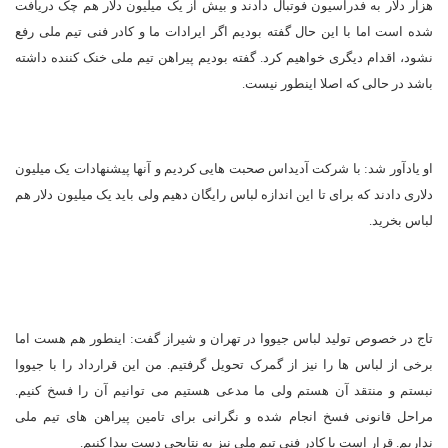
هزار دلار به فدراسیون فوتبال دادند و بیش از یک میلیون دلار هم چک دریافت
شده است اما با این حال گفته بودیم اگر ایرادات ما و کادر فنی تیم ملی رفع
نشود، اقدام دیگری خواهیم کرد. گفته بودیم پیراهن تیم ملی خنک کننده داشته
باشد در حالی که اصلا اینطور نیست.
او یادآور شد: با شرکت آدیداس صحبت هایی کردیم و آنها پیشنهادات یک میلیون
دلاری دادند که برای تا این اندازه لباس رایگان دهیم ولی باید یک میلیون دلار هم
لباس بخرید.
تاج در خصوص تولید لباس جیووا در تهران و شیراز گفت: اینطور هم هست اما
برخی از لباس ها را نیز از گمرک تحویل گرفتیم. من این قرارداد را با جیووا
نبستم و منتقد آن هستم ولی ما مدعی هستیم می توانیم آن را فسخ کنیم.
مراحل قانونی فسخ انجام شده و نگرانی برای تامین پیراهن های تیم ملی
نداریم. قرار است با کادر فنی تیم ملی نیز به نتایجی دست پیدا کنیم.