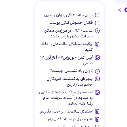
تاوان ناهماهنگی پنهان والدین
قاتلان خاموش کلاژن پوست!
ساعت ۹:۴۰ | در هر زمان ممکن
باید انتقامشان را پس بدهند
چگونه استقلال سالمندان را حفظ
کنیم؟
آیین کهن «نوروزبل» - آغاز قرن ۱۷
دیلمی
تاوان زیاد نشستن چیست؟
پنجره‌ای به گذشته؛ خبرنگاران،
چشم بیدار تاریخ
آماده‌سازی مواکب جاده‌های منتهی
به مشهد در آستانه شهادت امام
رضا علیه السلام
استقلال سالمندان را جدی بگیریم!
هنر مادری در سایه‌ فقدان پدر
مادری در سایه سوگ پدر