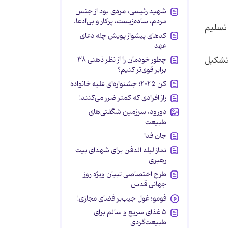
شهید رئیسی، مردی بود از جنس
مردم، ساده‌زیست، پرکار و بی‌ادعا.
 تسلیم
کدهای پیشواز پویش چله دعای
عهد
 تشکیل
چطور خودمان را از نظر ذهنی ۳۸
برابر قوی‌تر کنیم؟
کن ۲۰۲۵؛ جشنواره‌ای علیه خانواده
راز افرادی که کمتر ضرر می‌کنند!
دورود، سرزمین شگفتی‌های
طبیعت
جان فدا
نماز لیله الدفن برای شهدای بیت
رهبری
طرح اختصاصی تبیان ویژه روز
جهانی قدس
فومو؛ غول جیب‌بر فضای مجازی!
۵ غذای سریع و سالم برای
طبیعت‌گردی