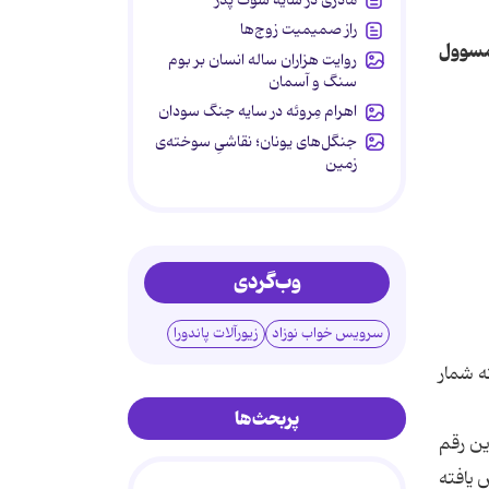
راز صمیمیت زوج‌ها
رمسوول
روایت هزاران ساله انسان بر بوم
سنگ و آسمان
اهرام مِروئه در سایه جنگ سودان
جنگل‌های یونان؛ نقاشیِ سوخته‌ی
زمین
وب‌گردی
سرویس خواب نوزاد
زیورآلات پاندورا
ه شمار
پربحث‌ها
ده بود، اما این رقم
 یافته