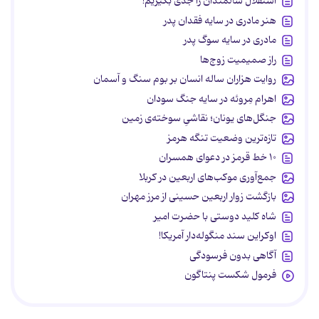
استقلال سالمندان را جدی بگیریم!
هنر مادری در سایه‌ فقدان پدر
مادری در سایه سوگ پدر
راز صمیمیت زوج‌ها
روایت هزاران ساله انسان بر بوم سنگ و آسمان
اهرام مِروئه در سایه جنگ سودان
جنگل‌های یونان؛ نقاشیِ سوخته‌ی زمین
تازه‌ترین وضعیت تنگه هرمز
۱۰ خط قرمز در دعوای همسران
جمع‌آوری موکب‌های اربعین در کربلا
بازگشت زوار اربعین حسینی از مرز مهران
شاه کلید دوستی با حضرت امیر
اوکراین سند منگوله‌دار آمریکا!
آگاهی بدون فرسودگی
فرمول شکست پنتاگون