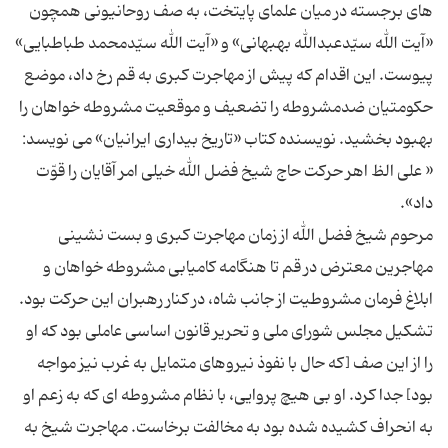
های برجسته در میان علمای پایتخت، به صف روحانیونی همچون
«آیت الله سیّدعبدالله بهبهانی» و «آیت الله سیّدمحمد طباطبایی»
پیوست. این اقدام که پیش از مهاجرت کبری به قم رخ داد، موضع
حکومتیان ضدمشروطه را تضعیف و موقعیت مشروطه خواهان را
بهبود بخشید. نویسنده کتاب «تاریخ بیداری ایرانیان» می نویسد:
« علی الظ اهر حرکت حاج شیخ فضل الله خیلی امر آقایان را قوّت
مرحوم شیخ فضل الله از زمان مهاجرت کبری و بست نشینی
مهاجرین معترض در قم تا هنگامه کامیابی مشروطه خواهان و
ابلاغ فرمان مشروطیت از جانب شاه، در کنار رهبران این حرکت بود.
تشکیل مجلس شورای ملی و تحریر قانون اساسی عاملی بود که او
را از این صف [که حال با نفوذ نیروهای متمایل به غرب نیز مواجه
بود] جدا کرد. او بی هیچ پروایی، با نظام مشروطه ای که به زعم او
به انحراف کشیده شده بود به مخالفت برخاست. مهاجرت شیخ به