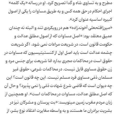
مطرح و به تساوی شاه و گدا تصریح کرد. او در رساله «یک کلمه»
اجرای احکام در حق همه کس و به طریق مساوات را یکی از اصول
«میرزافتحعلی آخوندزاده» هم در رویکردی تند و البته نه چندان
عمیق معتقد بود: «اصل مساوات که از اصول مطلق عدالت و
حکومت قانون است، در شریعت مراعات نمی شود. اگر شریعت
چشمه عدالت است باید اصل اول از کنستیتیسیون که مساوات در
حقوق است در محاکمات مجری بدارد امّا شریعت برای جنس مرد و
زن حقوق مساوی قایل نیست. در محاکمات شرعی، حقوق غیر
مسلمان ذمّی مساوی فرد مسلم نیست. این چه قانون است؟ این
چه دیوان است که قاضی شرع شهادت ذمّی را نمی پذیرد؟ و حال آن
که اصل مطلق عدالت، مساوات در محاکمات است». او همچنین از
زبان مردم مغرب زمین مینویسد: «بت پرستان و مشرکان نیز در
بشریت برادران ما هستند و به واسطه مغایرت اعتقاد نوع بشر، از