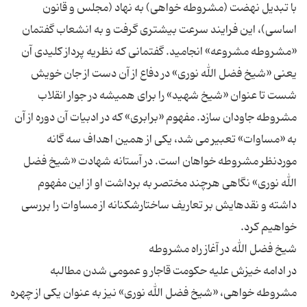
با تبدیل نهضت (مشروطه خواهی) به نهاد (مجلس و قانون
اساسی)، این فرایند سرعت بیشتری گرفت و به انشعاب گفتمان
«مشروطه مشروعه» انجامید. گفتمانی که نظریه پرداز کلیدی آن
یعنی «شیخ فضل الله نوری» در دفاع از آن دست از جان خویش
شست تا عنوان «شیخ شهید» را برای همیشه در جوار انقلاب
مشروطه جاودان سازد. مفهوم «برابری» که در ادبیات آن دوره از آن
به «مساوات» تعبیر می شد، یکی از همین اهداف سه گانه
موردنظر مشروطه خواهان است. در آستانه شهادت «شیخ فضل
الله نوری» نگاهی هرچند مختصر به برداشت او از این مفهوم
داشته و نقدهایش بر تعاریف ساختارشکنانه از مساوات را بررسی
در ادامه خیزش علیه حکومت قاجار و عمومی شدن مطالبه
مشروطه خواهی، «شیخ فضل الله نوری» نیز به عنوان یکی از چهره