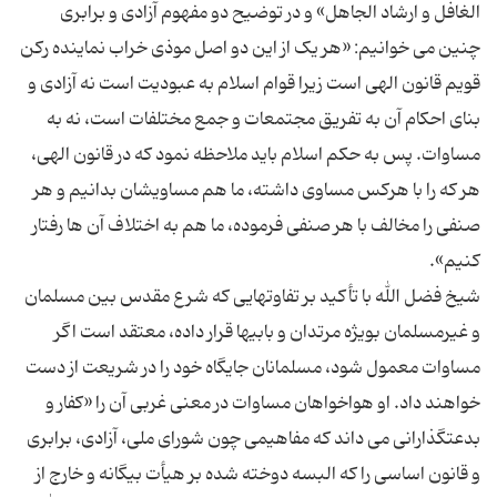
الغافل و ارشاد الجاهل» و در توضیح دو مفهوم آزادی و برابری
چنین می خوانیم: «هر یک از این دو اصل موذی خراب نماینده رکن
قویم قانون الهی است زیرا قوام اسلام به عبودیت است نه آزادی و
بنای احکام آن به تفریق مجتمعات و جمع مختلفات است، نه به
مساوات. پس به حکم اسلام باید ملاحظه نمود که در قانون الهی،
هر که را با هرکس مساوی داشته، ما هم مساویشان بدانیم و هر
صنفی را مخالف با هر صنفی فرموده، ما هم به اختلاف آن ها رفتار
شیخ فضل الله با تأکید بر تفاوتهایی که شرع مقدس بین مسلمان
و غیرمسلمان بویژه مرتدان و بابیها قرار داده، معتقد است اگر
مساوات معمول شود، مسلمانان جایگاه خود را در شریعت از دست
خواهند داد. او هواخواهان مساوات در معنی غربی آن را «کفار و
بدعتگذارانی می داند که مفاهیمی چون شورای ملی، آزادی، برابری
و قانون اساسی را که البسه دوخته شده بر هیأت بیگانه و خارج از