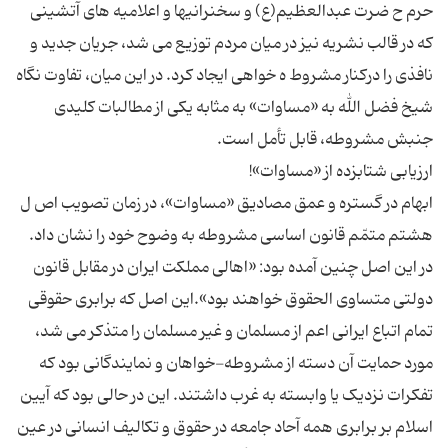
حرم ح ضرت عبدالعظیم(ع) و سخنرانیها و اعلامیه های آتشینی
که در قالب نشریه نیز در میان مردم توزیع می شد، جریان جدید و
نافذی را درکنار مشروط ه خواهی ایجاد کرد. در این میان، تفاوت نگاه
شیخ فضل الله به «مساوات» به مثابه یکی از مطالبات کلیدی
ابهام در گستره و عمق مصادیق «مساوات»، در زمان تصویب اص ل
هشتم متمّم قانون اساسی مشروطه به وضوح خود را نشان داد.
در این اصل چنین آمده بود: «اهالی مملکت ایران در مقابل قانون
دولتی متساوی الحقوق خواهند بود».این اصل که برابری حقوقی
تمام اتباع ایرانی اعم از مسلمان و غیر مسلمان را متذکر می شد،
مورد حمایت آن دسته از مشروطه-خواهان و نمایندگانی بود که
تفکرات نزدیک یا وابسته به غرب داشتند. این در حالی بود که آیین
اسلام بر برابری همه آحاد جامعه در حقوق و تکالیف انسانی در عین