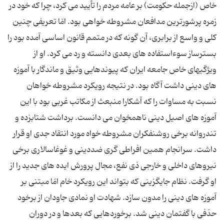
خاص (ازجمله حکومت) بر عامه مردم را تأیید می کرد، چرا که خود در
زمره پرشورترین مدافعان مشروطه خواهی بود. امّا تعریفی چنین
کلی و واسع از برابری، آن گونه که در متمم قانون اساسی آمده بود را
بسترساز سوءاستفاده های بعدی دانسته و رد می کرد. او از
ویژگیهای خاص جامعه ایران که پیوندهایی وثیق و ماندگار با آموزه
های دینی داشت آگاه بود. در نتیجه رویکرد مشروطه خواهان
نسبت به مساوات را که آشکارا منبعث از مکاتب غربی بود با این
آموزه های اصیل دینی ناهمخوان می دانست. برداشت شتابزده و
تندروانه برخی روشنفکران مشروطه خواه مورد انتقاد جدی او قرار
داشت. سرانجام همین افراطی گری ضددینی و غوغاسالاری برخی
نیروهای داخلی و خارجی ذی نفع، مجال پرورش ایده های جدید را از
او گرفت. نظام جایگزینی که بتواند این رویکرد خام امّا مبتنی بر
آموزه های دینی را مدون سازد. شهادت او نمادی جاودان از برخود
حذفی با گفتمان دینی شد. برخوردهایی که بعدها و در دوران