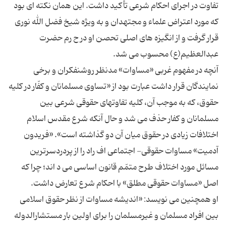
تفاوت در اجرای احکام شرعی تأکید داشت. این همان نکته ای بود
که مورد اعتراض علماء و مجتهدان و به ویژه شیخ فضل الله نوری
قرار گرفت و از انگیزه های اصلی تحصن او در ح رم حضرت
آنچه در مفهوم غربی «مساوات» مدنظر روشنفکران و برخی
نمایندگان قرار داشت عبارت بود از «تساوی مسلمانان و کفّار در کلیه
حقوق، که به موجب آن، کلیه تفاوتهای حقوقی شرعی بین
مسلمانان و کفار حذف می شد و حال آنکه شرع مقدس اسلام
اختلافات زیادی در حقوق میان آن دو گذاشته است». «فریدون
آدمیت» مساوات حقوقی- اجتماعی اف راد را از پردردسرترین
مسائل مورد اختلاف طرح متمّم قانون اساسی می د اند؛ چرا که
او همچنین می نویسد: «اندیشه مساوات از نظر حقوق اسلامی
بین افراد مسلمان و غیرمسلمان را برای اولین بار مستشارالدوله