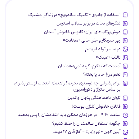
استفاده از جادوی «تکنیک ساندویچ» در زندگی مشترک
لنگرهای نجات در برابر سیلاب استرس
دوش‌پرتاب‌های ایران؛ کابوس خاموش آسمان
روز خبرنگار و جای خالی «سعادت»
در مسیر تولد ابریشم
تالاب «عینک»
آمدمت که بنگرم، گریه نمی‌دهد امان...
تخم مرغ خام یا پخته؟
برای پذیرایی چه لوستری بخریم؟ راهنمای انتخاب لوستر پذیرای
بر اساس متراژ و دکوراسیون
تاوان ناهماهنگی پنهان والدین
قاتلان خاموش کلاژن پوست!
ساعت ۹:۴۰ | در هر زمان ممکن باید انتقامشان را پس بدهند
چگونه استقلال سالمندان را حفظ کنیم؟
آیین کهن «نوروزبل» - آغاز قرن ۱۷ دیلمی