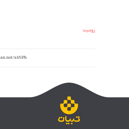
زومیت