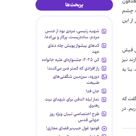
پل نیز شاهد حذف پورت ۳.۵ میلی‌متری هدفون
پربحث‌ها
ه چشم
ری تقریبا کامل از این
شهید رئیسی، مردی بود از جنس
مردم، ساده‌زیست، پرکار و بی‌ادعا.
کدهای پیشواز پویش چله دعای
از یک مبدل فیش
عهد
 میلی‌متری همخوانی دارند نیز
کن ۲۰۲۵؛ جشنواره‌ای علیه خانواده
راز افرادی که کمتر ضرر می‌کنند!
بنا به
دورود، سرزمین شگفتی‌های
طبیعت
جان فدا
گفت که
نماز لیله الدفن برای شهدای بیت
رهبری
یم. در
طرح اختصاصی تبیان ویژه روز
جهانی قدس
فومو؛ غول جیب‌بر فضای مجازی!