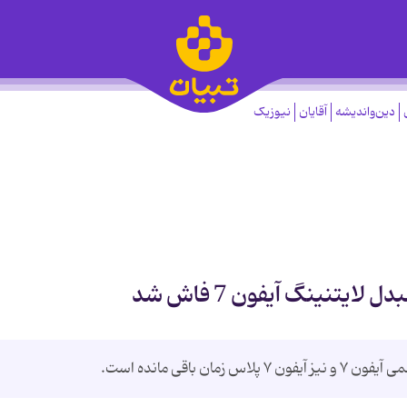
دین‌واندیشه
آقایان
نیوزیک
یتنینگ آیفون 7 فاش شد
 باقی مانده است.