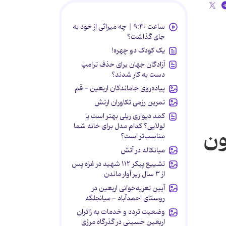
ساعت ۹:۴۰ | چه میراثی از خود به
جای گذاشت؟
یک کودک دو چهره!
آزادگان جهان برای حذف ترامپ
دست به کار شدند؟
پیاده‌روی جاماندگان اربعین - قم
تمرین رزمی تکاوران ارتش
کمد دیواری ریلی بهتر است یا
لولایی؟ کدام مدل برای خانه شما
ون
مناسب‌تر است؟
میانکاله در آتش
تشییع پیکر ۱۱۲ شهید در غزه پس
از ۳ سال زیر آوار ماندن
آیین تعزیه‌خوانی اربعین در
روستای احمدآباد - میانجلگه
وضعیت تردد و خدمات به زائران
اربعین حسینی در گذرگاه مرزی