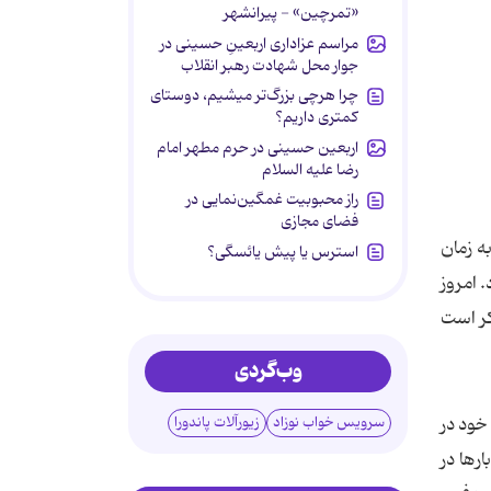
«تمرچین» - پیرانشهر
مراسم عزاداری اربعینِ حسینی در
جوار محل شهادت رهبر انقلاب
چرا هرچی بزرگ‌تر میشیم، دوستای
کمتری داریم؟
اربعین حسینی در حرم مطهر امام
رضا علیه السلام
راز محبوبیت غمگین‌نمایی در
فضای مجازی
‌تر شدن به زمان
استرس یا پیش یائسگی؟
 امروز
ه ذکر است
وب‌گردی
گی خود در
سرویس خواب نوزاد
زیورآلات پاندورا
ارها در