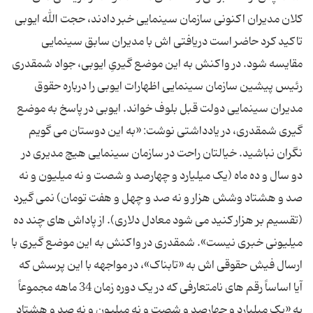
کلان مدیران اکنونی سازمان سینمایی خبر دادند، حجت الله ایوبی
تاکید کرد حاضر است دریافتی اش با مدیران سابق سینمایی
مقایسه شود. در واکنش به این موضع گیریِ ایوبی، جواد شمقدری
رئیس پیشین سازمان سینمایی اظهارات ایوبی را درباره حقوق
مدیران سینمایی دولت قبل بلوف خواند. ایوبی در پاسخ به موضع
گیری شمقدری، در یادداشتی نوشت: «به این دوستان می گویم
نگران نباشید. خیالتان راحت در سازمان سینمایی هیچ مدیری در
دو سال و ده ماه (یک میلیارد و چهارصد و شصت و نه میلیون و نه
صد و هشتاد وشش هزار و نه صد و چهل و هفت تومان) نمی گیرد
(تقسیم بر هزار کنید می شود معادل دلاری). از پاداش های چند ده
میلیونی خبری نیست». شمقدری در واکنش به این موضع گیری با
ارسال فیش حقوقی اش به «تابناک»، در مواجهه با این پرسش که
آیا اساساً رقم های نامتعارفی که در یک دوره زمان 34 ماهه مجموعاً
به «یک میلیارد و چهارصد و شصت و نه میلیون و نه صد و هشتاد