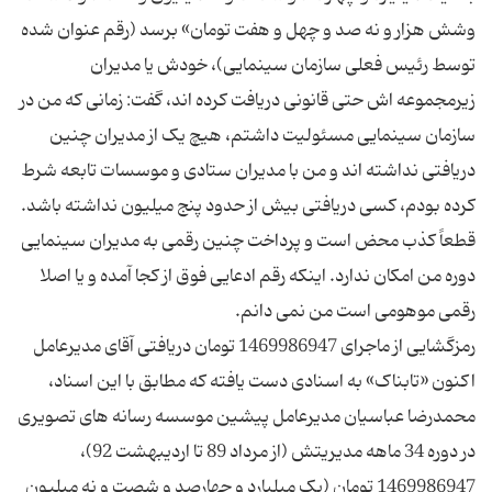
وشش هزار و نه صد و چهل و هفت تومان» برسد (رقم عنوان شده
توسط رئیس فعلی سازمان سینمایی)، خودش یا مدیران
زیرمجموعه اش حتی قانونی دریافت کرده اند، گفت: زمانی که من در
سازمان سینمایی مسئولیت داشتم، هیچ یک از مدیران چنین
دریافتی نداشته اند و من با مدیران ستادی و موسسات تابعه شرط
کرده بودم، کسی دریافتی بیش از حدود پنج میلیون نداشته باشد.
قطعاً کذب محض است و پرداخت چنین رقمی به مدیران سینمایی
دوره من امکان ندارد. اینکه رقم ادعایی فوق از کجا آمده و یا اصلا
اکنون «تابناک» به اسنادی دست یافته که مطابق با این اسناد،
محمدرضا عباسیان مدیرعامل پیشین موسسه رسانه های تصویری
در دوره 34 ماهه مدیریتش (از مرداد 89 تا اردیبهشت 92)،
1469986947 تومان (یک میلیارد و چهارصد و شصت و نه میلیون