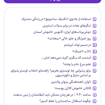
استفاده از جادوی «تکنیک ساندویچ» در زندگی مشترک
لنگرهای نجات در برابر سیلاب استرس
دوش‌پرتاب‌های ایران؛ کابوس خاموش آسمان
روز خبرنگار و جای خالی «سعادت»
در مسیر تولد ابریشم
تالاب «عینک»
آمدمت که بنگرم، گریه نمی‌دهد امان...
تخم مرغ خام یا پخته؟
برای پذیرایی چه لوستری بخریم؟ راهنمای انتخاب لوستر پذیرای
بر اساس متراژ و دکوراسیون
تاوان ناهماهنگی پنهان والدین
قاتلان خاموش کلاژن پوست!
ساعت ۹:۴۰ | در هر زمان ممکن باید انتقامشان را پس بدهند
چگونه استقلال سالمندان را حفظ کنیم؟