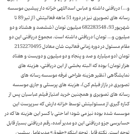
و...) دریافتی داشته و عباس اسداللهی خزانه دار پیشین موسسه
رسانه های تصویری نیز در دوره 51 ماهه فعالیتش (از تیر 89 تا
شهریور 93، 682283548 میلیون تومان (ششصد و هشتاد و دو
میلیون و... تومان) دریافتی داشته است. مجموع دریافتی این دو
مقام مسئول در دوره زمانی فعالیت شان معادل 2152270495
تومان (دو میلیارد و صد و پنجاه و دو میلیون و دویست و هفتاد
هزار تومان) بوده که البته بخشی از این دریافتی، هزینه های
نمایشگاهی (نظیر هزینه طراحی غرفه موسسه رسانه های
تصویری در بازار فیلم کن)، هزینه های پرسنلی و جاری موسسه
رسانه های تصویری و همچنین خرید امتیاز فیلم عباسیان پس از
کناره گیری از مسئولیتش توسط خزانه دارش که سرپرست این
موسسه شده بوده نیز می شود؛ اما حتی با کسر این هزینه ها که در
حسابرسی جزو دریافتی این دو مدیر آمده، رقم دریافتی بسیار قابل
توجه است. نکته قابل توجه اینکه «حقوق» مدیرعامل پیشین