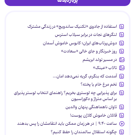
پربازدیدها
استفاده از جادوی «تکنیک ساندویچ» در زندگی مشترک
لنگرهای نجات در برابر سیلاب استرس
دوش‌پرتاب‌های ایران؛ کابوس خاموش آسمان
روز خبرنگار و جای خالی «سعادت»
در مسیر تولد ابریشم
تالاب «عینک»
آمدمت که بنگرم، گریه نمی‌دهد امان...
تخم مرغ خام یا پخته؟
برای پذیرایی چه لوستری بخریم؟ راهنمای انتخاب لوستر پذیرای
بر اساس متراژ و دکوراسیون
تاوان ناهماهنگی پنهان والدین
قاتلان خاموش کلاژن پوست!
ساعت ۹:۴۰ | در هر زمان ممکن باید انتقامشان را پس بدهند
چگونه استقلال سالمندان را حفظ کنیم؟