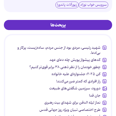
سرویس خواب نوزاد
زیورآلات پاندورا
پربحث‌ها
شهید رئیسی، مردی بود از جنس مردم، ساده‌زیست، پرکار و
بی‌ادعا.
کدهای پیشواز پویش چله دعای عهد
چطور خودمان را از نظر ذهنی ۳۸ برابر قوی‌تر کنیم؟
کن ۲۰۲۵؛ جشنواره‌ای علیه خانواده
راز افرادی که کمتر ضرر می‌کنند!
دورود، سرزمین شگفتی‌های طبیعت
جان فدا
نماز لیله الدفن برای شهدای بیت رهبری
طرح اختصاصی تبیان ویژه روز جهانی قدس