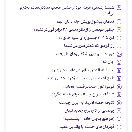
شهید رئیسی، مردی بود از جنس مردم، ساده‌زیست، پرکار و
بی‌ادعا.
کدهای پیشواز پویش چله دعای عهد
چطور خودمان را از نظر ذهنی ۳۸ برابر قوی‌تر کنیم؟
کن ۲۰۲۵؛ جشنواره‌ای علیه خانواده
راز افرادی که کمتر ضرر می‌کنند!
دورود، سرزمین شگفتی‌های طبیعت
جان فدا
نماز لیله الدفن برای شهدای بیت رهبری
طرح اختصاصی تبیان ویژه روز جهانی قدس
فومو؛ غول جیب‌بر فضای مجازی!
۵ غذای سریع و سالم برای طبیعت‌گردی
نتیجه حمله آمریکا به ایران چیست؟
رونمایی از اتاق برق جدید تبیان
زهرهای پنهان خانه را بشناسید!
قهرمان‌های خسته یا والدین مفید!