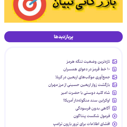
پربازدیدها
تازه‌ترین وضعیت تنگه هرمز
۱۰ خط قرمز در دعوای همسران
جمع‌آوری موکب‌های اربعین در کربلا
بازگشت زوار اربعین حسینی از مرز مهران
شاه کلید دوستی با حضرت امیر
اوکراین سند منگوله‌دار آمریکا!
آگاهی بدون فرسودگی
فرمول شکست پنتاگون
افشای اطلاعات برای ترور بارون ترامپ