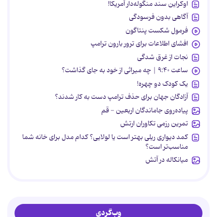
اوکراین سند منگوله‌دار آمریکا!
آگاهی بدون فرسودگی
فرمول شکست پنتاگون
افشای اطلاعات برای ترور بارون ترامپ
نجات از غرق شدگی
ساعت ۹:۴۰ | چه میراثی از خود به جای گذاشت؟
یک کودک دو چهره!
آزادگان جهان برای حذف ترامپ دست به کار شدند؟
پیاده‌روی جاماندگان اربعین - قم
تمرین رزمی تکاوران ارتش
کمد دیواری ریلی بهتر است یا لولایی؟ کدام مدل برای خانه شما
مناسب‌تر است؟
میانکاله در آتش
وب‌گردی