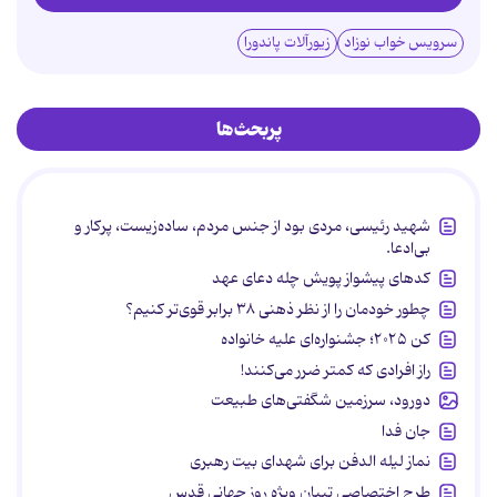
سرویس خواب نوزاد
زیورآلات پاندورا
پربحث‌ها
شهید رئیسی، مردی بود از جنس مردم، ساده‌زیست، پرکار و
بی‌ادعا.
کدهای پیشواز پویش چله دعای عهد
چطور خودمان را از نظر ذهنی ۳۸ برابر قوی‌تر کنیم؟
کن ۲۰۲۵؛ جشنواره‌ای علیه خانواده
راز افرادی که کمتر ضرر می‌کنند!
دورود، سرزمین شگفتی‌های طبیعت
جان فدا
نماز لیله الدفن برای شهدای بیت رهبری
طرح اختصاصی تبیان ویژه روز جهانی قدس