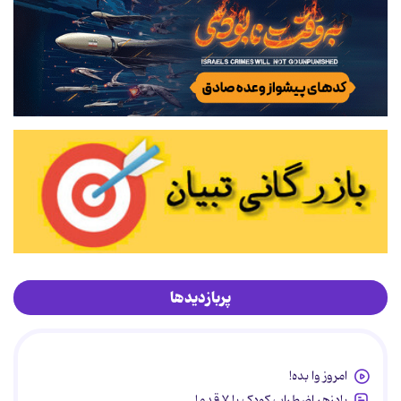
پربازدیدها
امروز وا بده!
پادزهر اضطراب کودک با ۷ قدم!