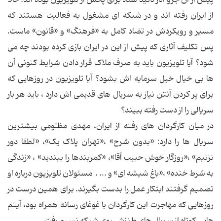
از ایران رفته اند و در شبکه ای مشغول به فعالیت هستند که
مسیر و رویکردش در تضاد کامل به «فرهنگ» و «قانون» ماست.
پس تکلیف آثاری که پیش از این در ایران بازی کرده بودند چه می
شود؟ آیا تلویزیون باید به صرف ملاک قرار دادن شرایط کنونی آن
ها بی خیال خیل سرمایه اش بشود؟ آیا تلویزیون در روزهایی که
برای پر کردن آنتن نیاز به سریال های قدیمی اش دارد ، باید هر بار
سریالی را از دست رفته ببیند؟
در میان کارگردان های رفته از ایران، مهدی مظلومی بیشترین
سریال ها را دارد: «بدون شرح» ،«تهران پلاک یک»، «لطفا دور
نزنیم» ،«روزگار خوش حبیب آقا»، «کمربندها را ببندید» ، «زندگی
به شرط خنده» ،«باغ شیشه ای» و ... . مسئولان تلویزیون درباره او
تصمیم گرفتند ابتکار عمل را بدست بگیرند. برای همین درست در
روزهایی که مهاجرت این کارگردان با غوغای رسانه همراه بود، آیتم
هایی کوتاه از سریال های طنزش روی شبکه نسیم رفت.