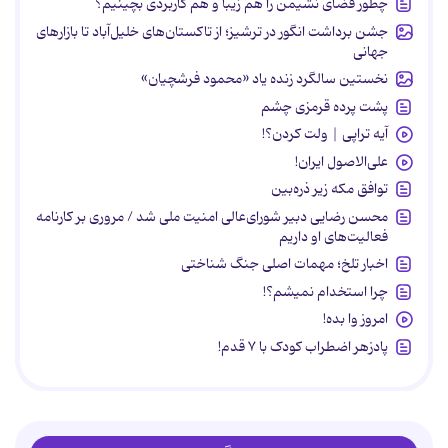
چطور فضای نشیمن را هم زیبا و هم کاربردی بچینیم؟
جشن برداشت انگور در ترشیز؛ از تاکستان‌های خلیل‌آباد تا بازارهای
جهانی
نخستین سالگرد زنده یاد «محمود فرشچیان»
پشت پرده قرمزی چشم
آیه تراپی | ولت کردن؟!
علی‌الاصول ایران!
توافق مکه زیر ذره‌بین
محسن رضایی دبیر شورای‌عالی امنیت ملی شد / مروری بر کارنامه
فعالیت‌های او داریم
اخبار تلخ؛ مهمات اصلی جنگ شناختی
چرا استخدام نمیشم؟!
امروز وا بده!
پادزهر اضطراب کودک با ۷ قدم!