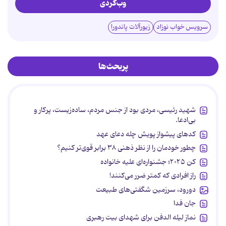
وب‌گردی
سرویس خواب نوزاد
زیورآلات پاندورا
پربحث‌ها
شهید رئیسی، مردی بود از جنس مردم، ساده‌زیست، پرکار و
بی‌ادعا.
کدهای پیشواز پویش چله دعای عهد
چطور خودمان را از نظر ذهنی ۳۸ برابر قوی‌تر کنیم؟
کن ۲۰۲۵؛ جشنواره‌ای علیه خانواده
راز افرادی که کمتر ضرر می‌کنند!
دورود، سرزمین شگفتی‌های طبیعت
جان فدا
نماز لیله الدفن برای شهدای بیت رهبری