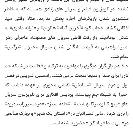
نشده. در تلویزیون فیلم و سریال های زیادی هستند که به خاطر
منشوری شدن بازیگرشان اجازه پخش ندارند. مثلا وقتی مینا
لاکانی کشف حجاب کرد «آخرین گناه »،«تاوان» و «ترانه مادری» به
شکل اتوماتیک وار رفت قاطی سریال های ممنوعه. ماجرای زهرا
امیر ابراهیمی به قیمت بایگانی شدن سریال محبوب «نرگس»
تمام شد.
حالا هم بازیگران دیگری با مهاجرت به ترکیه و فعالیت در شبکه جم
کار را برای صدا و سیما سخت تر می کنند. رامسین کبریتی در فصل
اول و دوم سریال «ستایش» نقشی محوری بر عهده داشت که
اخیرا به شبکه جم پیوسته. پردیس افکاری برای تلویزیون سریال
های «پنج کیلومتر تا بهشت » ، «حلقه سبز» ، «در مسیر زاینده‌رود»
را بازی کرده ، مانی کسرائیان در «داستان یک شهر» و بهارک صالحی
در « بی صدا فریاد کن» حضور داشته است.