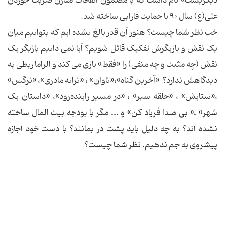
دیگریست» نام داشت که با مضمون اتفاقات مقارن ضربت خوردن
علی(ع) سال ۹۰ با حمایت فارابی ساخته شد.
خب نظر شما چیست؟ هنوز آن قدر بالغ نشده ایم که بتوانیم میان
یک نقش و بازیگرش تفکیک قائل شویم؟ آیا نمی دانیم بازیگر یک
نقش (چه مثبت و چه منفی) را «فقط» بازی می کند و الزاما ربطی به
دیدگاهش ندارد؟ «آخرین گناه»،«تاوان» ، «ترانه مادری»، «نرگس»
،«ستایش» ، «حلقه سبز» ، «در مسیر زاینده‌رود»، «داستان یک
شهر» ،« بی صدا فریاد کن» و ... مگر با بودجه بیت المال ساخته
نشده اند؟ به چه دلیل باید پشت در بمانند؟ با دست خود اجازه
پیشروی به جم ندهیم. نظر شما چیست؟