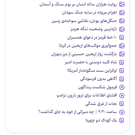
روایت هزاران ساله انسان بر بوم سنگ و آسمان
اهرام مِروئه در سایه جنگ سودان
جنگل‌های یونان؛ نقاشیِ سوخته‌ی زمین
تازه‌ترین وضعیت تنگه هرمز
۱۰ خط قرمز در دعوای همسران
جمع‌آوری موکب‌های اربعین در کربلا
بازگشت زوار اربعین حسینی از مرز مهران
شاه کلید دوستی با حضرت امیر
اوکراین سند منگوله‌دار آمریکا!
آگاهی بدون فرسودگی
فرمول شکست پنتاگون
افشای اطلاعات برای ترور بارون ترامپ
نجات از غرق شدگی
ساعت ۹:۴۰ | چه میراثی از خود به جای گذاشت؟
یک کودک دو چهره!