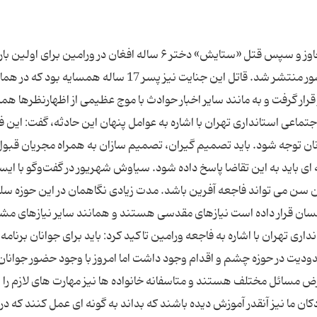
نی نی سایت: در فروردین ماه سال جاری بود که خبر تجاوز و سپس قتل «ستایش» دختر ۶ ساله افغان در ورامین برای اولی
شبکه های اجتماعی و سپس در رسانه های رسمی کشور منتشر شد. قاتل این جنایت نیز پسر 17 ساله همسایه ب
ار گرفت و به مانند سایر اخبار حوادث با موج عظیمی از اظهارنظرها همر
تماعی استانداری تهران با اشاره به عوامل پنهان این حادثه، گفت: این فا
انان توجه شود. باید تصمیم گیران، تصمیم سازان به همراه مجریان قبول
 باید به این تقاضا پاسخ داده شود. سیاوش شهریور در گفت‌وگو با ایسن
ن سن می تواند فاجعه آفرین باشد. مدت زیادی نگاهمان در این حوزه سل
 انسان قرار داده است نیازهای مقدسی هستند و همانند سایر نیازهای مش
اری تهران با اشاره به فاجعه ورامین تاکید کرد: باید برای جوانان برنامه
دیت در حوزه چشم و اقدام وجود داشت اما امروز با وجود حضور جوانان
ض مسائل مختلف هستند و متاسفانه خانواده ها نیز مهارت های لازم را ب
دکان ما نیز آنقدر آموزش دیده باشند که بداند به گونه ای عمل کنند که در