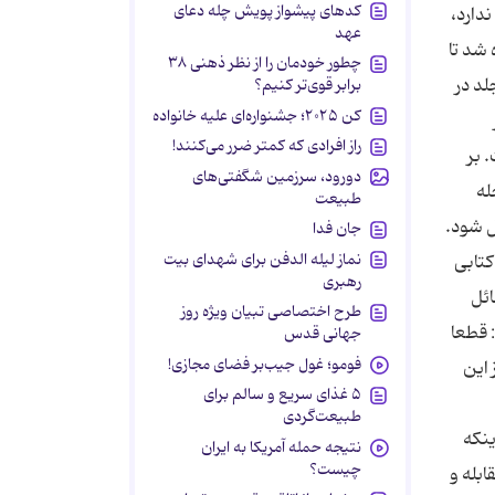
کدهای پیشواز پویش چله دعای
دارد،
عهد
 شد تا
چطور خودمان را از نظر ذهنی ۳۸
لد در
برابر قوی‌تر کنیم؟
کن ۲۰۲۵؛ جشنواره‌ای علیه خانواده
راز افرادی که کمتر ضرر می‌کنند!
 بر
دورود، سرزمین شگفتی‌های
له
طبیعت
ل شود.
جان فدا
نماز لیله الدفن برای شهدای بیت
کتابی
رهبری
ئل
طرح اختصاصی تبیان ویژه روز
 قطعا
جهانی قدس
فومو؛ غول جیب‌بر فضای مجازی!
 این
۵ غذای سریع و سالم برای
طبیعت‌گردی
ینکه
نتیجه حمله آمریکا به ایران
چیست؟
ابله و