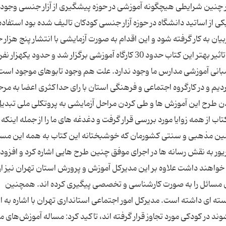
ر چنین شرایطی هیچگونه آموزشی در حوزه پیشگیری از آزار جنسی وجود ن
ی از اساتید دانشگاه در حوزه آزار جنسی کودکان تالیف شده بود استفاده
 به کار گرفته شود و این اقدام به صورت آزمایشی با انتشار پنج هزار ج
مرحله اول آغاز خواهد شد. شهریور با بیان اینکه برای تاثیر بهتر این کتاب حدود 30 کارگاه آموزشی برگزار شد و حدود یکهزار نفر
 مبانی آموزشی مدارس ما وجود ندارد. علت هم وجود تابوهای موجود است.
م و در کارگروه اجتماعی و فرهنگی استان با رای حداکثری اعضا به مرح
شدن طرح این آموزش ها و طی کردن مراحل آزمایشی به پروتکلی ملی تبدی
اب از همه زوایا مورد بررسی قرار گرفت و دغدغه های ما را از جمله اینکه 
مین مذهبی و سنتی کشورمان که خوشبختانه این کتاب به همه این مسا
ر به نقش رسانه ها در اجرای موفق چنین طرح هایی اشاره کرد و افزود:
 خواهند داشت علاوه بر این مدیرکل آموزش و پرورش استان تهران نیز از
ان مسائل را به صورت کارشناسی و تخصصی پیگیری کرده اند. همچنین
 ای داشته است. مدیرکل امور اجتماعی استانداری تهران با اشاره به ا
ند در کودکی مورد تجاوز قرار گرفته اند، تاکید کرد: مساله آموزش‌های مق