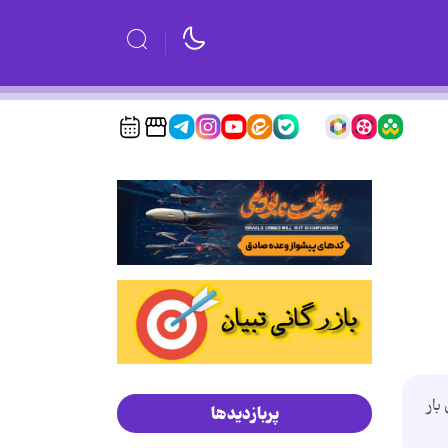
 اولین بار
پربازدیدها