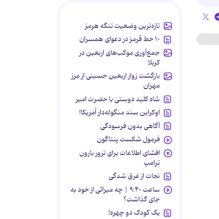
تازه‌ترین وضعیت تنگه هرمز
۱۰ خط قرمز در دعوای همسران
جمع‌آوری موکب‌های اربعین در
کربلا
بازگشت زوار اربعین حسینی از مرز
مهران
شاه کلید دوستی با حضرت امیر
اوکراین سند منگوله‌دار آمریکا!
آگاهی بدون فرسودگی
فرمول شکست پنتاگون
افشای اطلاعات برای ترور بارون
ترامپ
نجات از غرق شدگی
ساعت ۹:۴۰ | چه میراثی از خود به
جای گذاشت؟
یک کودک دو چهره!