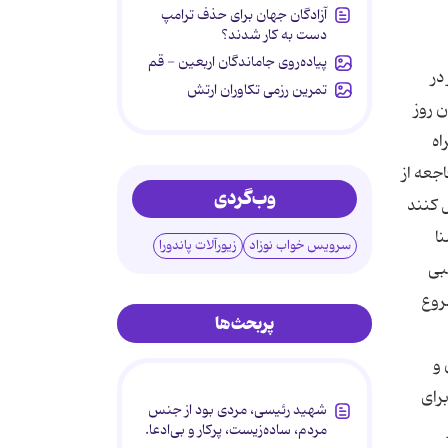
آزادگان جهان برای حذف ترامپ
دست به کار شدند؟
پیاده‌روی جاماندگان اربعین - قم
ن بار در
تمرین رزمی تکاوران ارتش
ود که در همان روز
اه
جعه از
وب‌گردی
 کنند
ا
سرویس خواب نوزاد
زیورآلات پاندورا
بی
روع
پربحث‌ها
 و
رای
شهید رئیسی، مردی بود از جنس
مردم، ساده‌زیست، پرکار و بی‌ادعا.