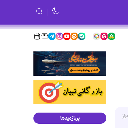
از
پربازدیدها