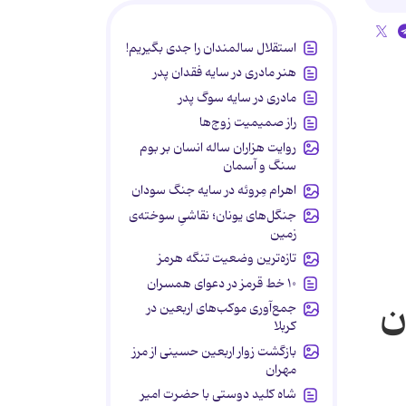
استقلال سالمندان را جدی بگیریم!
هنر مادری در سایه‌ فقدان پدر
مادری در سایه سوگ پدر
راز صمیمیت زوج‌ها
روایت هزاران ساله انسان بر بوم
سنگ و آسمان
اهرام مِروئه در سایه جنگ سودان
جنگل‌های یونان؛ نقاشیِ سوخته‌ی
زمین
تازه‌ترین وضعیت تنگه هرمز
۱۰ خط قرمز در دعوای همسران
ن
جمع‌آوری موکب‌های اربعین در
کربلا
بازگشت زوار اربعین حسینی از مرز
مهران
شاه کلید دوستی با حضرت امیر