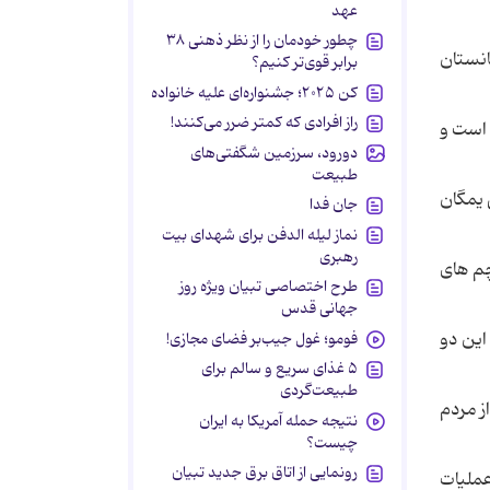
عهد
چطور خودمان را از نظر ذهنی ۳۸
انستان
برابر قوی‌تر کنیم؟
کن ۲۰۲۵؛ جشنواره‌ای علیه خانواده
راز افرادی که کمتر ضرر می‌کنند!
 است و
دورود، سرزمین شگفتی‌های
طبیعت
والی یمگان
جان فدا
نماز لیله الدفن برای شهدای بیت
رهبری
چم های
طرح اختصاصی تبیان ویژه روز
جهانی قدس
این دو
فومو؛ غول جیب‌بر فضای مجازی!
۵ غذای سریع و سالم برای
طبیعت‌گردی
ز مردم
نتیجه حمله آمریکا به ایران
چیست؟
رونمایی از اتاق برق جدید تبیان
عملیات