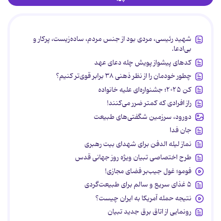
شهید رئیسی، مردی بود از جنس مردم، ساده‌زیست، پرکار و
بی‌ادعا.
کدهای پیشواز پویش چله دعای عهد
چطور خودمان را از نظر ذهنی ۳۸ برابر قوی‌تر کنیم؟
کن ۲۰۲۵؛ جشنواره‌ای علیه خانواده
راز افرادی که کمتر ضرر می‌کنند!
دورود، سرزمین شگفتی‌های طبیعت
جان فدا
نماز لیله الدفن برای شهدای بیت رهبری
طرح اختصاصی تبیان ویژه روز جهانی قدس
فومو؛ غول جیب‌بر فضای مجازی!
۵ غذای سریع و سالم برای طبیعت‌گردی
نتیجه حمله آمریکا به ایران چیست؟
رونمایی از اتاق برق جدید تبیان