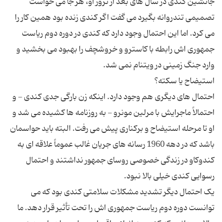
جانشین کندی در سال های بعد از ترور او، هر جا می خواست
تصمیمی تندروانه بگیرد می گفت اگر کندی زنده بود همین کار را
می کرد. اما این احتمال وجود دارد که کندی در دوره دوم ریاست
جمهوری اش رابطه با کاسترو و خروشچف را بهبود می بخشید و
احتمال های دیگری هم وجود دارد. اینکه زن بارگی جدی کندی - و
احتمالاً ماجرایش با مرلین مونرو - به روزنامه ها کشیده می شد و
او تا مرحله استیضاح و برکناری پیش می رفت. البته باید حواسمان
باشد که در دهه 1960 رسانه های جریان غالب عموماً علاقه ای به
کندوکاو در زندگی خصوصی روسای جمهور نداشتند و احتمال
یک احتمال دیگر تشدید مشکلات سلامتی کندی بود که می
توانست دوره دوم ریاست جمهوری اش را تحت تأثیر قرار دهد. ما