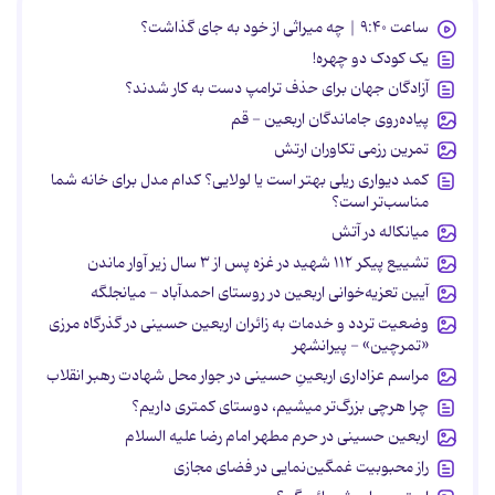
ساعت ۹:۴۰ | چه میراثی از خود به جای گذاشت؟
یک کودک دو چهره!
آزادگان جهان برای حذف ترامپ دست به کار شدند؟
پیاده‌روی جاماندگان اربعین - قم
تمرین رزمی تکاوران ارتش
کمد دیواری ریلی بهتر است یا لولایی؟ کدام مدل برای خانه شما
مناسب‌تر است؟
میانکاله در آتش
تشییع پیکر ۱۱۲ شهید در غزه پس از ۳ سال زیر آوار ماندن
آیین تعزیه‌خوانی اربعین در روستای احمدآباد - میانجلگه
وضعیت تردد و خدمات به زائران اربعین حسینی در گذرگاه مرزی
«تمرچین» - پیرانشهر
مراسم عزاداری اربعینِ حسینی در جوار محل شهادت رهبر انقلاب
چرا هرچی بزرگ‌تر میشیم، دوستای کمتری داریم؟
اربعین حسینی در حرم مطهر امام رضا علیه السلام
راز محبوبیت غمگین‌نمایی در فضای مجازی