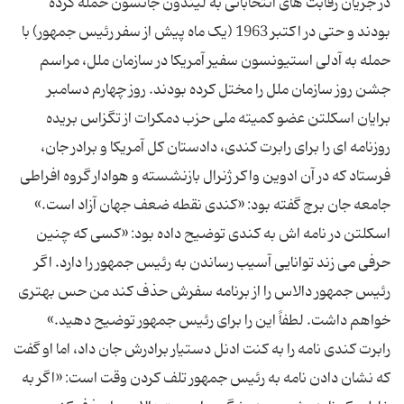
در جریان رقابت های انتخاباتی به لیندون جانسون حمله کرده
بودند و حتی در اکتبر 1963 (یک ماه پیش از سفر رئیس جمهور) با
حمله به آدلی استیونسون سفیر آمریکا در سازمان ملل، مراسم
جشن روز سازمان ملل را مختل کرده بودند. روز چهارم دسامبر
برایان اسکلتن عضو کمیته ملی حزب دمکرات از تگزاس بریده
روزنامه ای را برای رابرت کندی، دادستان کل آمریکا و برادر جان،
فرستاد که در آن ادوین واکر ژنرال بازنشسته و هوادار گروه افراطی
جامعه جان برچ گفته بود: «کندی نقطه ضعف جهان آزاد است.»
اسکلتن در نامه اش به کندی توضیح داده بود: «کسی که چنین
حرفی می زند توانایی آسیب رساندن به رئیس جمهور را دارد. اگر
رئیس جمهور دالاس را از برنامه سفرش حذف کند من حس بهتری
خواهم داشت. لطفاً این را برای رئیس جمهور توضیح دهید.»
رابرت کندی نامه را به کنت ادنل دستیار برادرش جان داد، اما او گفت
که نشان دادن نامه به رئیس جمهور تلف کردن وقت است: «اگر به