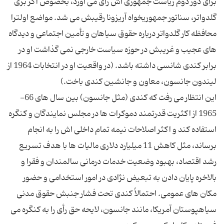
برای دور دوم ریاست جمهوری اش رأی می آورد، بخصوص اگر بری
گلدواتر، سناتور جمهوریخواه آریزونا رقیبش می شد. مواضع اولترا
محافظه کار گلدواتر درباره حقوق سیاهان و تأمین اجتماعی و دیدگاه
های عجیب و غریبش در حوزه سیاست خارجی نمی گذاشت او در
برابر کندی شانسی داشته باشد. (در واقعیت او در انتخابات 1964 از
این انتظار می رفت که کندی (مثل جانسون) بین سال های 66-
1965 از اکثریت قدرتمند دموکرات ها در مجلس نمایندگان و کنگره
استفاده کند و اکثر اصلاحات نیمه تمام داخلی اش را به انجام
برساند، مثل کاهش 11 میلیارد دلاری مالیات ها با هدف تسریع
رشد اقتصاد، بهبود وضعیت خدمات درمانی سالمندان و فقرا و
بالاخره پایان دادن به تبعیض نژادی در امور استخدامی و حضور
مکان های عمومی. احتمالاً کندی تحت فشار جنبش حقوق مدنی
سیاهپوستان آمریکا، مانند جانسون، لایحه حق رأی را به کنگره می