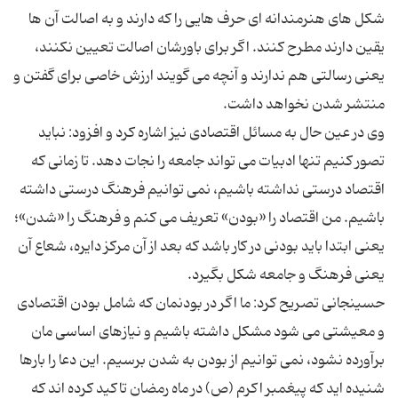
شكل های هنرمندانه ای حرف هایی را كه دارند و به اصالت آن ها
یقین دارند مطرح كنند. اگر برای باورشان اصالت تعیین نكنند،
یعنی رسالتی هم ندارند و آنچه می گویند ارزش خاصی برای گفتن و
وی در عین حال به مسائل اقتصادی نیز اشاره كرد و افزود: نباید
تصور كنیم تنها ادبیات می تواند جامعه را نجات دهد. تا زمانی كه
اقتصاد درستی نداشته باشیم، نمی توانیم فرهنگ درستی داشته
باشیم. من اقتصاد را «بودن» تعریف می كنم و فرهنگ را «شدن»؛
یعنی ابتدا باید بودنی در كار باشد كه بعد از آن مركز دایره، شعاع آن
حسینجانی تصریح كرد: ما اگر در بودنمان كه شامل بودن اقتصادی
و معیشتی می شود مشكل داشته باشیم و نیازهای اساسی مان
برآورده نشود، نمی توانیم از بودن به شدن برسیم. این دعا را بارها
شنیده اید كه پیغمبر اكرم (ص) در ماه رمضان تاكید كرده اند كه