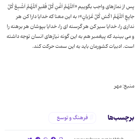
پس از نمازهای واجب بگوییم «اَللّهُمَّ اَغْنِ كُلَّ فَقیرٍ اَللّهُمَّ اَشْبِعْ كُلَّ
جایِعٍ اَللّهُمَّ اكْسُ كُلَّ عُرْیانٍ»؛ به این معنا كه خدایا دارا كن هر
نداری را، خدایا سیر كن هر گرسنه ای را، خدایا بپوشان هر برهنه را
و می بینید كه پیغمبر هم به این گونه نیازهای انسان توجه داشته
منبع: مهر
برچسب‌ها
فرهنگ و توسع