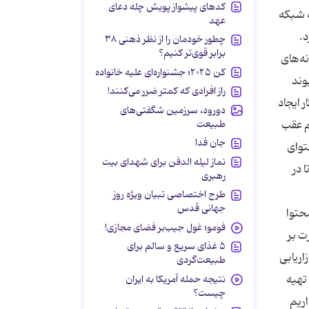
کدهای پیشواز پویش چله دعای
ه شبکه
عهد
د.
چطور خودمان را از نظر ذهنی ۳۸
برابر قوی‌تر کنیم؟
ه‌های
کن ۲۰۲۵؛ جشنواره‌ای علیه خانواده
وند
راز افرادی که کمتر ضرر می‌کنند!
 ایجاد
دورود، سرزمین شگفتی‌های
طبیعت
م عقب
جان فدا
توای
نماز لیله الدفن برای شهدای بیت
 در
رهبری
طرح اختصاصی تبیان ویژه روز
جهانی قدس
حتوا
فومو؛ غول جیب‌بر فضای مجازی!
ت بر
۵ غذای سریع و سالم برای
خارجی و بازاریابی
طبیعت‌گردی
تهیه
نتیجه حمله آمریکا به ایران
چیست؟
اریم