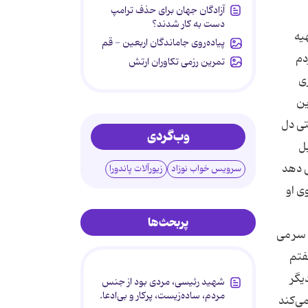
آزادگان جهان برای حذف ترامپ
دست به کار شدند؟
یه
پیاده‌روی جاماندگان اربعین - قم
دم
تمرین رزمی تکاوران ارتش
ری
ین
تی دل
وب‌گردی
بل
ی دهد
سرویس خواب نوزاد
زیورآلات پاندورا
ی او
پربحث‌ها
 سر می
فتم
یگر
شهید رئیسی، مردی بود از جنس
مردم، ساده‌زیست، پرکار و بی‌ادعا.
می‌کند