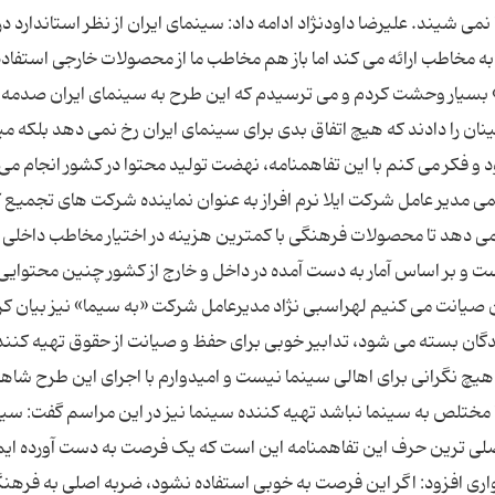
 نمی شیند. علیرضا داودنژاد ادامه داد: سینمای ایران از نظر استاندارد 
نه به مخاطب ارائه می کند اما باز هم مخاطب ما از محصولات خارجی استفاد
» بسیار وحشت کردم و می ترسیدم که این طرح به سینمای ایران صدمه ب
نان را دادند که هیچ اتفاق بدی برای سینمای ایران رخ نمی دهد بلکه م
و فکر می کنم با این تفاهمنامه، نهضت تولید محتوا در کشور انجام می
لمی مدیر عامل شرکت ایلا نرم افراز به عنوان نماینده شرکت های تجمیع 
زه می دهد تا محصولات فرهنگی با کمترین هزینه در اختیار مخاطب داخلی 
است و بر اساس آمار به دست آمده در داخل و خارج از کشور چنین محتوایی 
 صیانت می کنیم لهراسبی نژاد مدیرعامل شرکت «به سیما» نیز بیان کرد
نندگان بسته می شود، تدابیر خوبی برای حفظ و صیانت از حقوق تهیه کنن
ی هیچ نگرانی برای اهالی سینما نیست و امیدوارم با اجرای این طرح شاه
 مختلص به سینما نباشد تهیه کننده سینما نیز در این مراسم گفت: سی
صلی ترین حرف این تفاهمنامه این است که یک فرصت به دست آورده ایم 
واری افزود: اگر این فرصت به خوبی استفاده نشود، ضربه اصلی به فره