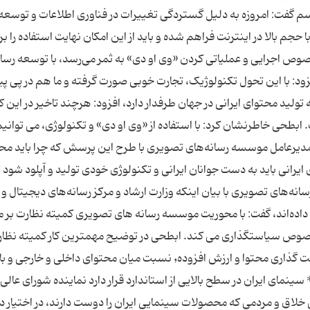
م گفت: امروزه به دلیل گستردگی تغییرات در فناوری اطلاعات و توسع
جم بالا در اینترنت فراهم شده و باید از این امکان نهایت استفاده را بر
وص اجرایی و عملیاتی کردن «وی او دی» به ثمر می‌رسد، با توسعه رسان
زود: با این تحول تکنولوژیک، تجارت خوبی صورت گرفته و ما هم در پی پی
ولید محتوای ایرانی در جهان طرفدار دارد، افزود: هرچند تاخیر در این کار
 ابطحی خاطرنشان کرد: با استفاده از «وی او دی» و تکنولوژی، می توانی
. مدیرعامل موسسه رسانه‌های تصویری با طرح این پرسش که چرا باید مح
ی ایرانی باید به دست جوانان ایرانی و تکنولوژی خودی تولید و آپلود شود تا
تمام جهان نیز آن را عرضه کنیم. مدیرعامل موسسه رسانه‌های تصویری با بیان اینکه وزارت ارشاد و مرکز رسانه‌‎های دیجیتال و
ه‌اند، گفت: با محوریت موسسه رسانه های تصویری کمیته نظارت بر م
صوص سیاستگذاری می کند. ابطحی در توضیح مهمترین کار کمیته نظار
محتوا «وی او دی» اظهار داشت: این کمیته درباره قیمت گذاری محتوا و ارزش افزوده٬ نسبت میان محتوای داخلی و 
ینمای ایران در سطح بالایی از استاندارد قرار دارد نماینده شورای عالی 
 خلاق و مردمی که محصولات سینمایی ایران را دوست دارند، در اختیار د