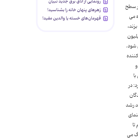
رونمایی از اتاق برق جدید تبیان
در سطح
زهرهای پنهان خانه را بشناسید!
ه می
قهرمان‌های خسته یا والدین مفید!
زند،
یلیون
 شود.
کننده
و
با
: در
دگان
د رشد
نمای
تا
نگ می