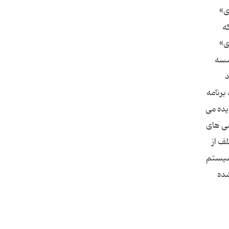
ی»
ه
ی»
سسه
د
برنامه
یده می
شی های
ف از
 سیستم
شده