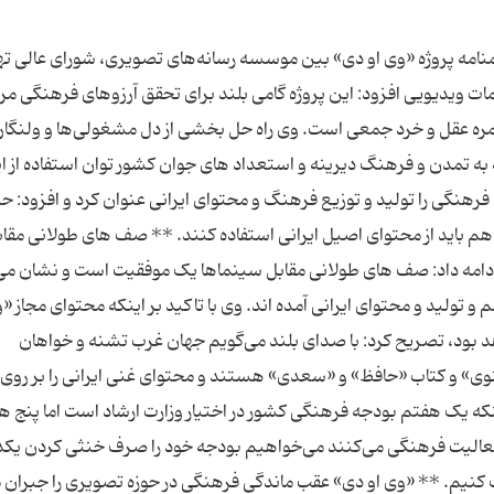
نامه پروژه «وی او دی» بین موسسه رسانه‌های تصویری، شورای عالی ته
ویدیویی افزود: این پروژه گامی بلند برای تحقق آرزوهای فرهنگی مر
ره عقل و خرد جمعی است. وی راه ‌حل بخشی از دل‌ مشغولی‌‌ها و ولنگا
ه به تمدن و فرهنگ دیرینه و استعداد های جوان کشور توان استفاده از ا
م فرهنگی را تولید و توزیع فرهنگ و محتوای ایرانی عنوان کرد و افزود: ح
 هم باید از محتوای اصیل ایرانی استفاده کنند. ** صف های طولانی مقا
امه داد: صف های طولانی مقابل سینماها یک موفقیت است و نشان م
 و تولید و محتوای ایرانی آمده اند. وی با تاکید بر اینکه محتوای مجاز «و
د بود، تصریح کرد: با صدای بلند می‌گویم جهان غرب تشنه و خواهان
وی» و کتاب «حافظ» و «سعدی» هستند و محتوای غنی ایرانی را بر روی
ینکه یک هفتم بودجه فرهنگی کشور در اختیار وزارت ارشاد است اما پنج ه
ه فعالیت فرهنگی می‌کنند می‌خواهیم بودجه خود را صرف خنثی کردن یکد
کنیم. ** «وی او دی» عقب ماندگی فرهنگی در حوزه تصویری را جبران 