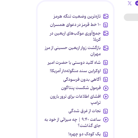
تازه‌ترین وضعیت تنگه هرمز
۱۰ خط قرمز در دعوای همسران
جمع‌آوری موکب‌های اربعین در
کربلا
بازگشت زوار اربعین حسینی از مرز
مهران
شاه کلید دوستی با حضرت امیر
اوکراین سند منگوله‌دار آمریکا!
آگاهی بدون فرسودگی
فرمول شکست پنتاگون
افشای اطلاعات برای ترور بارون
ترامپ
نجات از غرق شدگی
ساعت ۹:۴۰ | چه میراثی از خود به
جای گذاشت؟
یک کودک دو چهره!