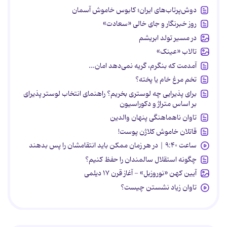
دوش‌پرتاب‌های ایران؛ کابوس خاموش آسمان
روز خبرنگار و جای خالی «سعادت»
در مسیر تولد ابریشم
تالاب «عینک»
آمدمت که بنگرم، گریه نمی‌دهد امان...
تخم مرغ خام یا پخته؟
برای پذیرایی چه لوستری بخریم؟ راهنمای انتخاب لوستر پذیرای
بر اساس متراژ و دکوراسیون
تاوان ناهماهنگی پنهان والدین
قاتلان خاموش کلاژن پوست!
ساعت ۹:۴۰ | در هر زمان ممکن باید انتقامشان را پس بدهند
چگونه استقلال سالمندان را حفظ کنیم؟
آیین کهن «نوروزبل» - آغاز قرن ۱۷ دیلمی
تاوان زیاد نشستن چیست؟