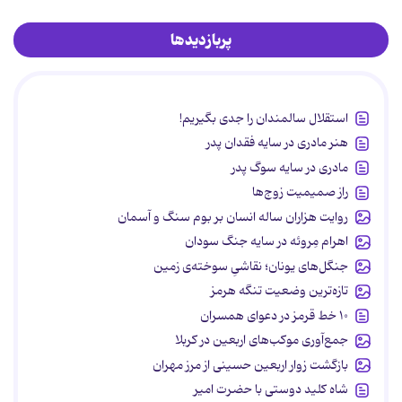
پربازدیدها
استقلال سالمندان را جدی بگیریم!
هنر مادری در سایه‌ فقدان پدر
مادری در سایه سوگ پدر
راز صمیمیت زوج‌ها
روایت هزاران ساله انسان بر بوم سنگ و آسمان
اهرام مِروئه در سایه جنگ سودان
جنگل‌های یونان؛ نقاشیِ سوخته‌ی زمین
تازه‌ترین وضعیت تنگه هرمز
۱۰ خط قرمز در دعوای همسران
جمع‌آوری موکب‌های اربعین در کربلا
بازگشت زوار اربعین حسینی از مرز مهران
شاه کلید دوستی با حضرت امیر