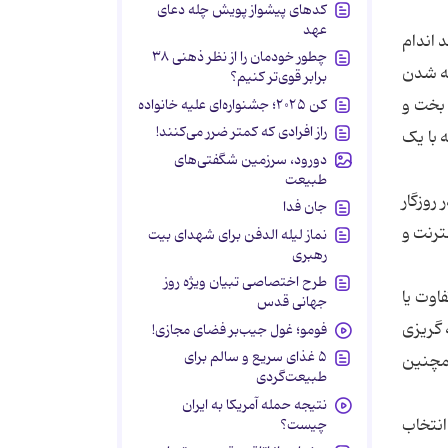
کدهای پیشواز پویش چله دعای
عهد
 اندام
چطور خودمان را از نظر ذهنی ۳۸
ته شدن
برابر قوی‌تر کنیم؟
 بخت و
کن ۲۰۲۵؛ جشنواره‌ای علیه خانواده
راز افرادی که کمتر ضرر می‌کنند!
 با یک
دورود، سرزمین شگفتی‌های
طبیعت
روزگار
جان فدا
ترنت و
نماز لیله الدفن برای شهدای بیت
رهبری
طرح اختصاصی تبیان ویژه روز
اوت یا
جهانی قدس
 گریزی
فومو؛ غول جیب‌بر فضای مجازی!
۵ غذای سریع و سالم برای
همچنین
طبیعت‌گردی
نتیجه حمله آمریکا به ایران
انتخاب
چیست؟