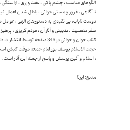
الگوهای مناسب ، چشم پاکی ، عفت ورزی ، آراستگی ،
نا آگاهی ، غرور و مستی جوانی ، باطل شدن اعمال نیک
دوست ناباب، بی تقیدی به دستورهای الهی ، عوامل طغی
سفر معصیت ، بدبینی و آثار آن ، مردم گریزی ، پرهیز
کتاب جوان و جوانی در 346 صفحه توسط انتشارات طلیعه سبز و به قیمت 168 هزار ریال روانه بازار نشر شده است .
، اسلام و آئین پرسش و پاسخ از جمله این آثار است .
منبع: ایرنا