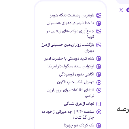
تازه‌ترین وضعیت تنگه هرمز
۱۰ خط قرمز در دعوای همسران
جمع‌آوری موکب‌های اربعین در
کربلا
بازگشت زوار اربعین حسینی از مرز
مهران
شاه کلید دوستی با حضرت امیر
اوکراین سند منگوله‌دار آمریکا!
آگاهی بدون فرسودگی
فرمول شکست پنتاگون
افشای اطلاعات برای ترور بارون
ترامپ
نجات از غرق شدگی
رصه
ساعت ۹:۴۰ | چه میراثی از خود به
جای گذاشت؟
یک کودک دو چهره!