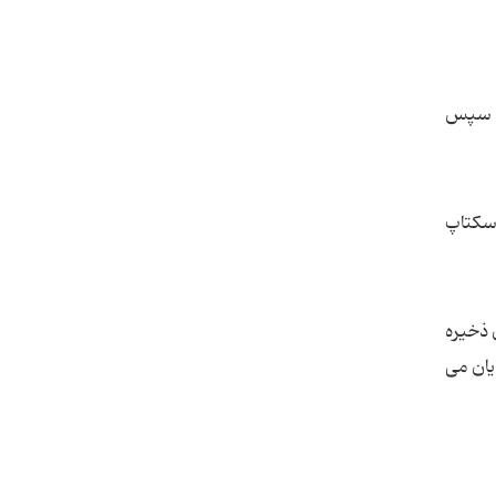
منوی start در قسمت all program->visual studio به قسمت visualStudio Tools و سپس
وی دسکتاپ
 ذخیره
نمایان می