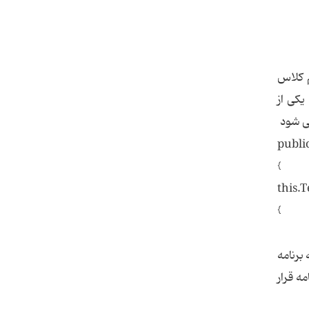
ه نام کلاس
قداردهی نماییم یکی از
publi
{
this.T
{
 شروع همه برنامه
 برنامه قرار