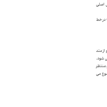
 عامل اصلی
برای فهمیدن اثر استفاده از این تابع یک بار برنامه را به صورت زیر تغییر داده و مجدد save و کامپایل (با استفاده از دستور Csc در خط
 از فرم ساختیم و از متد
ی شود.
م و منتظر
ضوع می