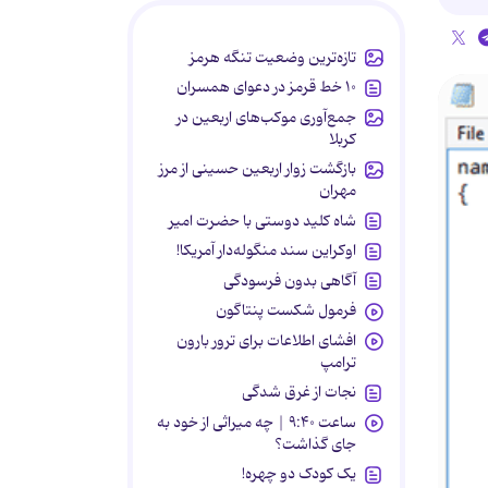
تازه‌ترین وضعیت تنگه هرمز
۱۰ خط قرمز در دعوای همسران
جمع‌آوری موکب‌های اربعین در
کربلا
بازگشت زوار اربعین حسینی از مرز
مهران
شاه کلید دوستی با حضرت امیر
اوکراین سند منگوله‌دار آمریکا!
آگاهی بدون فرسودگی
فرمول شکست پنتاگون
افشای اطلاعات برای ترور بارون
ترامپ
نجات از غرق شدگی
ساعت ۹:۴۰ | چه میراثی از خود به
جای گذاشت؟
یک کودک دو چهره!