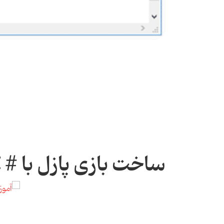
ساخت بازی پازل با # C، جلسه اول