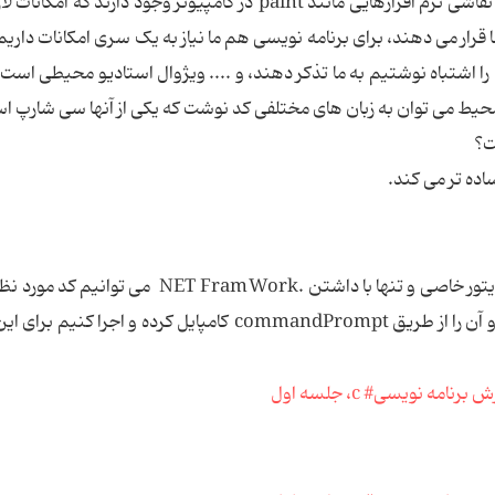
آیا تاکنون در کامپیوتر نقاشی کرده اید؟ برای کشیدن نقاشی نرم افزارهایی مانند paint در کامپیوتر وجود دارند 
 قرار می دهند، برای برنامه نویسی هم ما نیاز به یک سری امکانات داریم،
را اشتباه نوشتیم به ما تذکر دهند، و .... ویژوال استادیو محیطی است 
 محیط می توان به زبان های مختلفی کد نوشت که یکی از آنها سی شارپ ا
ت؟
ساده تر می کند.
باید بدانید که در سی شارپ ما بدون نیاز به داشتن ادیتور خاصی و تنها با داشتن .NET FramWork
درون محیطهای ساده ای مانند notepad تایپ کرده و آن را از طریق commandPrompt کامپایل کرده و اجرا 