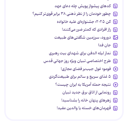
کدهای پیشواز پویش چله دعای عهد
چطور خودمان را از نظر ذهنی ۳۸ برابر قوی‌تر کنیم؟
کن ۲۰۲۵؛ جشنواره‌ای علیه خانواده
راز افرادی که کمتر ضرر می‌کنند!
دورود، سرزمین شگفتی‌های طبیعت
جان فدا
نماز لیله الدفن برای شهدای بیت رهبری
طرح اختصاصی تبیان ویژه روز جهانی قدس
فومو؛ غول جیب‌بر فضای مجازی!
۵ غذای سریع و سالم برای طبیعت‌گردی
نتیجه حمله آمریکا به ایران چیست؟
رونمایی از اتاق برق جدید تبیان
زهرهای پنهان خانه را بشناسید!
قهرمان‌های خسته یا والدین مفید!