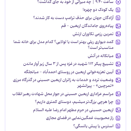
ساعت ۹:۴۰ | چه میراثی از خود به جای گذاشت؟
یک کودک دو چهره!
آزادگان جهان برای حذف ترامپ دست به کار شدند؟
پیاده‌روی جاماندگان اربعین - قم
تمرین رزمی تکاوران ارتش
کمد دیواری ریلی بهتر است یا لولایی؟ کدام مدل برای خانه شما
مناسب‌تر است؟
میانکاله در آتش
تشییع پیکر ۱۱۲ شهید در غزه پس از ۳ سال زیر آوار ماندن
آیین تعزیه‌خوانی اربعین در روستای احمدآباد - میانجلگه
وضعیت تردد و خدمات به زائران اربعین حسینی در گذرگاه مرزی
«تمرچین» - پیرانشهر
مراسم عزاداری اربعینِ حسینی در جوار محل شهادت رهبر انقلاب
چرا هرچی بزرگ‌تر میشیم، دوستای کمتری داریم؟
اربعین حسینی در حرم مطهر امام رضا علیه السلام
راز محبوبیت غمگین‌نمایی در فضای مجازی
استرس یا پیش یائسگی؟