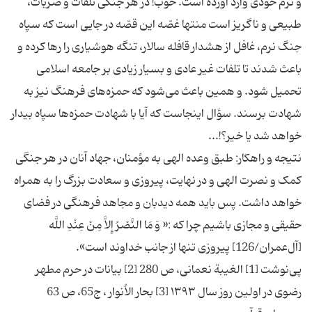
و نرم خودی وارد آورده است. خوب! در هر جنگی تلفات و ضربات،
طبیعی و ناگریز است منتها غصّه این قصّه در جایی است که سپاه
جنگ نرم، غافل از هشدار قافله سالار، تنگه هوشیاری را رها کرده و
باعث شدند تا تلفات غیر عادی و بسیار زیادی بر جامعه اسلامی
تحمیل شود. و همین باعث می‌شود که حمزه‌های فرهنگ نیز به
شهادت برسند. سؤال اینجاست که آیا با شهادت حمزه‌ها سپاه بیدار
نتیجه و راهکار: طبق وعده الهی به مؤمنان، جهاد آنان در هر جنگی
کمک و نصرت الهی و در نهایت، پیروزی و سعادت بزرگ را به همراه
خواهد داشت. پس باید همه دیدبان و مجاهد فرهنگی در فضای
حقیقی و مجازی باشیم چرا که :« وَ مَا النَّصْرُ إِلاَّ مِنْ عِنْدِ اللَّه‏
پی‌نوشت [1] الغیبة نعمانی، ص 280 [2] بیانات در حرم مطهر