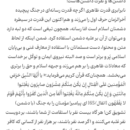
نابرابری قدرت ظاهری اگر چه قدرت رسانه‌ای در جنگ پیچیده
آخرالزمان حرف اول را می‌زند و هم‌اکنون این قدرت در سیطره
دشمنان اسلام است امّا رسانه، همچون تیغی است که دو لبه دارد
و می‌توان از آن بر علیه دشمن استفاده کرد. ضمن اینکه از لحاظ
متن و محتوا، دست مسلمانان با استفاده از معارف غنی و بی‌پایان
اسلامی پُر و برتر است و صد البته نیروی ایمان و توکّل بر خداست
که معادلات ظاهری را بر هم می‌زند و جبهه اسلام و حق را برتری
می‌بخشد. همچنان‌که قرآن کریم می‌فرماید:« یا أَیُّهَا النَّبِیُّ حَرِّضِ
الْمُؤْمِنینَ عَلَى الْقِتالِ إِنْ یَكُنْ مِنْكُمْ عِشْرُونَ صابِرُونَ یَغْلِبُوا
مِائَتَیْنِ وَ إِنْ یَكُنْ مِنْكُمْ مِائَةٌ یَغْلِبُوا أَلْفاً مِنَ الَّذینَ كَفَرُوا بِأَنَّهُمْ قَوْمٌ
لا یَفْقَهُون‏ [انفال/65] اى پیامبر! مؤمنان را به جنگ (با دشمن)
تشویق كن! هر گاه بیست نفر با استقامت از شما باشند، بر دویست
نفر غلبه مى‏‌كنند و اگر صد نفر باشند، بر هزار نفر از كسانى كه كافر