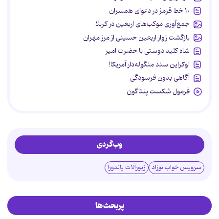
۱۰ خط قرمز در دعوای همسران
جمع‌آوری موکب‌های اربعین در کربلا
بازگشت زوار اربعین حسینی از مرز مهران
شاه کلید دوستی با حضرت امیر
اوکراین سند منگوله‌دار آمریکا!
آگاهی بدون فرسودگی
فرمول شکست پنتاگون
وب‌گردی
سرویس خواب نوزاد
زیورآلات پاندورا
پربحث‌ها