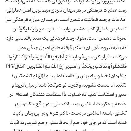
رصد عملیات فرهنگی در هر میدان نبردی مهم‌ترین اصل عملیاتی،
اطلاعات و رصد فعالیّت دشمن است. در میدان مبارزه فرهنگی نیز
تشخیص خطر از ناحیه دشمن وابسته به رصد و زیرنظر گرفتن
تحرکات دشمن است. مقوله رصد فرهنگی یک سند بالادستی دارد
که بقیه نیروها ذیل آن دستور گرفته طبق اصول جنگی عمل
می‌کنند. قرآن کریم می‌فرماید:« وَ أَطِیعُواْ اللَّهَ وَ رَسُولَهُ وَلَا تَنَازَعُواْ
فَتَفْشَلُواْ وَ تَذْهَبَ رِیحُكمُ‏ْ وَ اصْبرِواْ إِنَّ اللَّهَ مَعَ الصَّابرِین‏ [انفال/45]
و (فرمان) خدا و پیامبرش را اطاعت نمایید! و نزاع (و كشمكش)
نكنید، تا سست نشوید، و قدرت (و شوكت) شما از میان نرود! و
صبر و استقامت كنید كه خداوند با استقامت كنندگان است!». در
جامعه و حکومت اسلامی رصد بالادستی و در واقع سکان‌داری
کشتی جامعه اسلامی در دست حاکم شرع و در این زمان ولایت
فقیه است که در جای خود هم از لحاظ عقلی و هم شرعی به اثبات