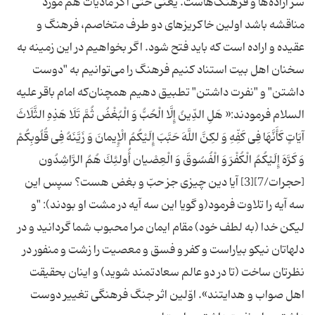
سر اراده‌ها و فرهنگ‌هاست. یعنی حتّی اگر مادّیات هم مورد
مناقشه باشد اولین خاکریزهای دو طرف متخاصم، فرهنگ و
عقیده و اراده است که باید فتح شود. اگر بخواهیم در این زمینه به
سخنان اهل بیت استناد کنیم فرهنگ را می‌توانیم به "دوست
داشتن" و "نفرت داشتن" تطبیق دهیم همچنان‌که امام باقر علیه
السلام فرمودند:« هَلِ الدِّینُ إِلَّا الْحُبُّ وَ الْبُغْضُ ثُمَّ تَلَا هَذِهِ الثَّلَاثَ
آیَاتٍ كَأَنَّهَا فِی كَفِّهِ وَ لكِنَّ اللَّهَ حَبَّبَ إِلَیْكُمُ الْإِیمانَ وَ زَیَّنَهُ فِی قُلُوبِكُمْ
وَ كَرَّهَ إِلَیْكُمُ الْكُفْرَ وَ الْفُسُوقَ وَ الْعِصْیان‏ أُولئِكَ هُمُ الرَّاشِدُون‏
[حجرات/7][3] آیا دین چیزى جز حبّ و بغض هست؟ سپس این
سه آیه را تلاوت فرمود(و گویا این سه آیه در مشت او بودند): "و
لیكن خدا (به لطف خود) مقام ایمان مرا محبوب شما گردانید و در
دلهاتان نیكو بیاراست و كفر و فسق و معصیت را زشت و منفور در
نظرتان ساخت (تا در دو عالم سعادتمند شوید) و اینان بحقیقت
‏اهل صواب و هدایتند». اوّلین اثر جنگ فرهنگی تغییر دوست