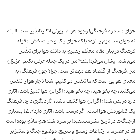
هوای مسموم فرهنگی! وجود هوا ضرورتی انکار ناپذیر است. البته
نه هوای مسموم و آلوده بلکه هوای پاک و حیات‌بخش! مقوله
فرهنگ در بیان مقام معظّم رهبری به مانند هوا برای تنفّس
می‌باشد. ایشان می‌فرمایند:« من در یک جمله عرض بکنم: عزیزان
من! فرهنگ از اقتصاد هم مهم‌تر است. چرا؟ چون فرهنگ، به
معنای هوایی است که ما تنفّس می‌کنیم؛ شما ناچار هوا را تنفّس
می‌کنید، چه بخواهید، چه نخواهید؛ اگر این هوا تمیز باشد، آثاری
دارد در بدن شما؛ اگر این هوا کثیف باشد، آثار دیگری دارد. فرهنگ
یک کشور مثل هوا است؛ اگر درست باشد، آثاری دارد».[2] بسیاری
از جنگ‌ها در تاریخ بشر مستقیما بر سر داشته‌های مادّی بوده است
امّا در عصر ما با ارتباطات وسیع و سریع، موضوع جنگ و ستیز بر