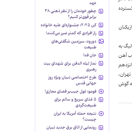
عهد
گسترده
چطور خودمان را از نظر ذهنی ۳۸
برابر قوی‌تر کنیم؟
کن ۲۰۲۵؛ جشنواره‌ای علیه خانواده
زیکنان
راز افرادی که کمتر ضرر می‌کنند!
دورود، سرزمین شگفتی‌های
اد مربیان این 6 تیم در سازمان لیگ به
طبیعت
وب آهن
جان فدا
نماز لیله الدفن برای شهدای بیت
انزدهم
رهبری
تهران،
طرح اختصاصی تبیان ویژه روز
جهانی قدس
به گوش
فومو؛ غول جیب‌بر فضای مجازی!
۵ غذای سریع و سالم برای
طبیعت‌گردی
نتیجه حمله آمریکا به ایران
چیست؟
رونمایی از اتاق برق جدید تبیان