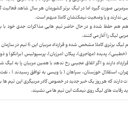
نظر سرمربی صورت گیرد اما در لیگ برتر کشورمان هر سال شاهد فعالیت 
مربی ندارند و یا وضعیت نیمکتشان کاملا مبهم است.
دهم هم حفظ شده و در حال حاضر تیم هایی مذاکرات جدی خود با با
مربی لیگ را آغاز می کنند.
جالب است بدانید تا امروز فقط وضعیت نیمکت 6 تیم لیگ برتری کاملا مشخص شده و قرارد
خطیبی)، پدیده (مهاجری)، پیکان (مرزبان)، پرسپولیس (برانکو) و ذ
داد دارند و اگر اتفاق عجیبی رخ ندهد با همین مربیان پا به لیگ ش
ان، استقلال خوزستان، سپاهان ( با ویسی به توافق رسیدند ) ، نفت 
تقالات دارند که هر روز یک خبر جدید در خصوص کادر مربیگری این تیم ها 
د رقابت های لیگ روی نیمکت این تیم ها می نشیند.