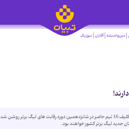
دین‌واندیشه
آقایان
نیوزیک
با پایان یافتن رقابت های لیگ برتر و لیگ آزادگان تکلیف 16 تیم حاضر در شانزدهمین دوره رقابت های لیگ برتر روشن ش
ان جدید لیگ برتر کشور خواهند بود.