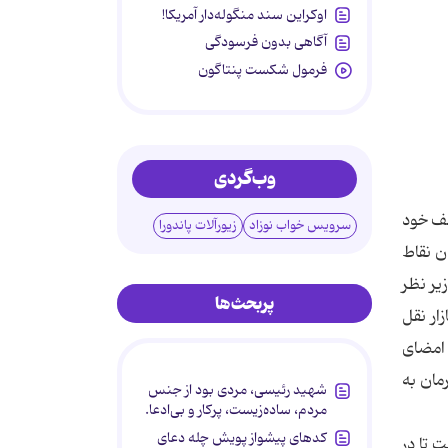
اوکراین سند منگوله‌دار آمریکا!
آگاهی بدون فرسودگی
فرمول شکست پنتاگون
وب‌گردی
ضعف خود
سرویس خواب نوزاد
زیورآلات پاندورا
ن نقاط
یر نظر
پربحث‌ها
ر نقل
 امضای
مان به
شهید رئیسی، مردی بود از جنس
مردم، ساده‌زیست، پرکار و بی‌ادعا.
کدهای پیشواز پویش چله دعای
ت تا در