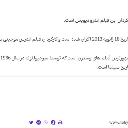
 موچیتی بود.
یک