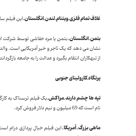
غلاف تمام فلزی ٓ ویتنام ٓ لندن ٓ انگلستان ٓ
این فیلم ساخته ا
بتمن ٓ انگلستان ٓ
بتمن یا مرد خفاشی توسط شرکت ام
نشان می دهد که یک تاجر و خیر آمریکایی است. والد
از تبهکاران انتقام بگیرد و عدالت را به جامعه بازگرداند
پرتگاه ٓ کارولینای جنوبی
تپه ها چشم دارند ٓ مراکش ٓ
نام است که 69 میلیون و نیم دلار فروش کرد.
ماهی بزرگ ٓ آمریکا ٓ
این فیلم خیال پردازی درام است