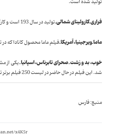
تولید شده است.
فراری ٓ کارولینای شمالی ٓ
تولید در سال 193 است و کارگردان این فیلم اندرو دیویس است.
ماما ٓ ویرجینیا، آمریکا ٓ
فیلم ماما محصول کانادا که در تاریخ 18 ژانویه 2013 اکران شده است و کارگردان فیلم اندرس
خوب، بد و زشت ٓ صحرای تابرناس، اسپانیا ٓ
شد. این فیلم در حال حاضر در لیست 250 فیلم برتر تاریخ سینما است.
منبع: فارس