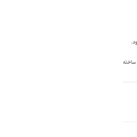
ی از مشهورترین فیلم های وسترن است که توسط سرجیولئونه در سال 1966 ساخته