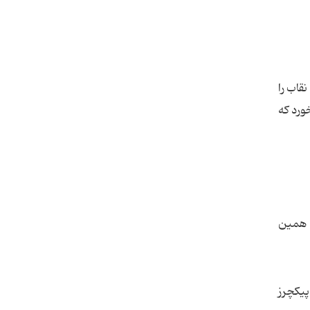
اب را
ورد که
انی آلکساندر آجا، نسخه دوباره سازی شده یک محصول سال 1977 به همین
پیکچرز