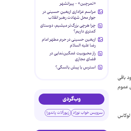
«تمرچین» - پیرانشهر
مراسم عزاداری اربعینِ حسینی در
جوار محل شهادت رهبر انقلاب
چرا هرچی بزرگ‌تر میشیم، دوستای
کمتری داریم؟
اربعین حسینی در حرم مطهر امام
رضا علیه السلام
راز محبوبیت غمگین‌نمایی در
فضای مجازی
استرس یا پیش یائسگی؟
د باقی
ی عموم
وب‌گردی
سرویس خواب نوزاد
زیورآلات پاندورا
 لوکاس