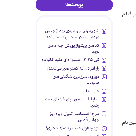
پربحث‌ها
ل فیلم
شهید رئیسی، مردی بود از جنس
مردم، ساده‌زیست، پرکار و بی‌ادعا.
کدهای پیشواز پویش چله دعای
عهد
کن ۲۰۲۵؛ جشنواره‌ای علیه خانواده
راز افرادی که کمتر ضرر می‌کنند!
دورود، سرزمین شگفتی‌های
طبیعت
جان فدا
نماز لیله الدفن برای شهدای بیت
رهبری
طرح اختصاصی تبیان ویژه روز
جهانی قدس
 اساس کتابی با همین نام
فومو؛ غول جیب‌بر فضای مجازی!