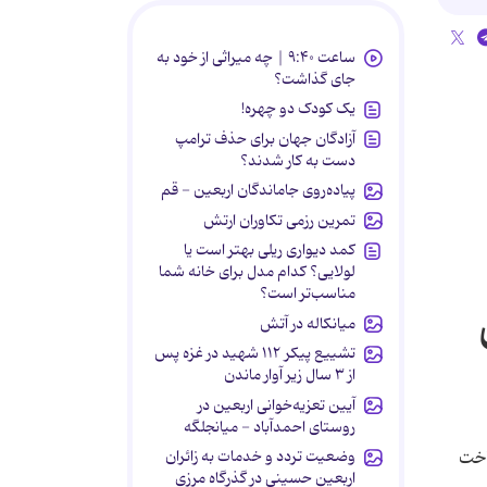
ساعت ۹:۴۰ | چه میراثی از خود به
جای گذاشت؟
یک کودک دو چهره!
آزادگان جهان برای حذف ترامپ
دست به کار شدند؟
پیاده‌روی جاماندگان اربعین - قم
تمرین رزمی تکاوران ارتش
کمد دیواری ریلی بهتر است یا
لولایی؟ کدام مدل برای خانه شما
مناسب‌تر است؟
میانکاله در آتش
تشییع پیکر ۱۱۲ شهید در غزه پس
از ۳ سال زیر آوار ماندن
آیین تعزیه‌خوانی اربعین در
روستای احمدآباد - میانجلگه
وضعیت تردد و خدمات به زائران
اخت
اربعین حسینی در گذرگاه مرزی