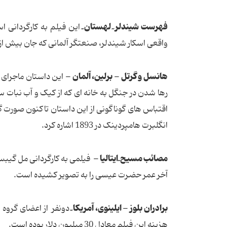
فهرست شیندلر ٓ لهستان ٓ
واقعی اسکار شیندلر، صنعتگر آلمانی که جان بیش از
هانسل و گرتل - برلین، آلمان -
این داستان ماجرای ی
رها شدن در جنگل به خانه ای که از کیک و آب نبات 
اقتباس های گوناگونی از این داستان تاکنون صورت گرف
انگلبرت هامپردینک در 1893 اشاره کرد.
مصائب مسیح ٓ ایتالیا -
آخر عمر حضرت عیسی را به تصویر کشیده است.
برادران بلوز - ایلینوی، آمریکا ٓ
هزینه این فیلم معادل 30 میلیون دلار بوده است.