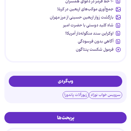
۱۰ خط قرمز در دعوای همسران
جمع‌آوری موکب‌های اربعین در کربلا
بازگشت زوار اربعین حسینی از مرز مهران
شاه کلید دوستی با حضرت امیر
اوکراین سند منگوله‌دار آمریکا!
آگاهی بدون فرسودگی
فرمول شکست پنتاگون
وب‌گردی
سرویس خواب نوزاد
زیورآلات پاندورا
پربحث‌ها