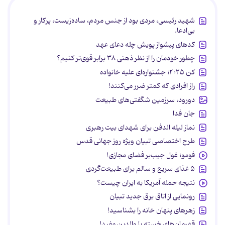
شهید رئیسی، مردی بود از جنس مردم، ساده‌زیست، پرکار و
بی‌ادعا.
کدهای پیشواز پویش چله دعای عهد
چطور خودمان را از نظر ذهنی ۳۸ برابر قوی‌تر کنیم؟
کن ۲۰۲۵؛ جشنواره‌ای علیه خانواده
راز افرادی که کمتر ضرر می‌کنند!
دورود، سرزمین شگفتی‌های طبیعت
جان فدا
نماز لیله الدفن برای شهدای بیت رهبری
طرح اختصاصی تبیان ویژه روز جهانی قدس
فومو؛ غول جیب‌بر فضای مجازی!
۵ غذای سریع و سالم برای طبیعت‌گردی
نتیجه حمله آمریکا به ایران چیست؟
رونمایی از اتاق برق جدید تبیان
زهرهای پنهان خانه را بشناسید!
قهرمان‌های خسته یا والدین مفید!