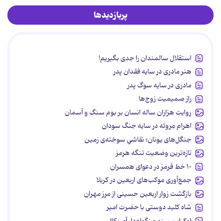
پربازدیدها
استقلال سالمندان را جدی بگیریم!
هنر مادری در سایه‌ فقدان پدر
مادری در سایه سوگ پدر
راز صمیمیت زوج‌ها
روایت هزاران ساله انسان بر بوم سنگ و آسمان
اهرام مِروئه در سایه جنگ سودان
جنگل‌های یونان؛ نقاشیِ سوخته‌ی زمین
تازه‌ترین وضعیت تنگه هرمز
۱۰ خط قرمز در دعوای همسران
جمع‌آوری موکب‌های اربعین در کربلا
بازگشت زوار اربعین حسینی از مرز مهران
شاه کلید دوستی با حضرت امیر
اوکراین سند منگوله‌دار آمریکا!