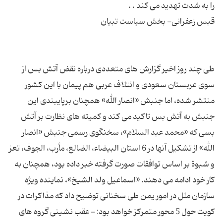
طی چند روز اخیر گزارش های متعددی درباره نقض آتش بس از
سوی عربستان سعودی و ائتلاف عربی هم پیمان با این کشور
منتشر شده، اما جنبش «انصار الله» همچنان برپایبندی این
جنبش به آتش بس تاکید می کند و کمیته های نظارت بر آتش
بسی که «محمد عبد السلام»، سخنگوی رسمی جنبش «انصار
الله» از تشکیل آنها در 6 استان البیضاء، الضالع، مأرب، الجوف، تعز
و شبوة بر اساس توافقات صورت گرفته خبر داده بود، همچنان به
کار خود ادامه می دهند. «اسماعیل ولد الشیخ»، نماینده ویژه
سازمان ملل در امور یمن طی سخنانی توضیح داد که مذاکرات در
کویت حول 5 محور متمرکز خواهد بود: - عقب نشینی گروه های