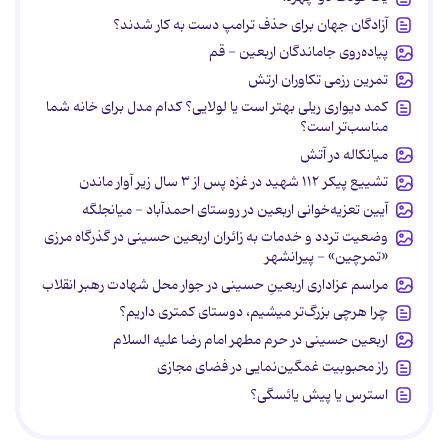
آزادگان جهان برای حذف ترامپ دست به کار شدند؟
پیاده‌روی جاماندگان اربعین - قم
تمرین رزمی تکاوران ارتش
کمد دیواری ریلی بهتر است یا لولایی؟ کدام مدل برای خانه شما
مناسب‌تر است؟
میانکاله در آتش
تشییع پیکر ۱۱۲ شهید در غزه پس از ۳ سال زیر آوار ماندن
آیین تعزیه‌خوانی اربعین در روستای احمدآباد - میانجلگه
وضعیت تردد و خدمات به زائران اربعین حسینی در گذرگاه مرزی
«تمرچین» - پیرانشهر
مراسم عزاداری اربعینِ حسینی در جوار محل شهادت رهبر انقلاب
چرا هرچی بزرگ‌تر میشیم، دوستای کمتری داریم؟
اربعین حسینی در حرم مطهر امام رضا علیه السلام
راز محبوبیت غمگین‌نمایی در فضای مجازی
استرس یا پیش یائسگی؟