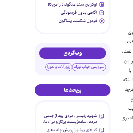
اوکراین سند منگوله‌دار آمریکا!
آگاهی بدون فرسودگی
فرمول شکست پنتاگون
وی
خت
 نفت،
وب‌گردی
 این
سرویس خواب نوزاد
زیورآلات پاندورا
با
اینکه
هرچه
پربحث‌ها
و
یب
شهید رئیسی، مردی بود از جنس
 شود.امیری
مردم، ساده‌زیست، پرکار و بی‌ادعا.
کدهای پیشواز پویش چله دعای