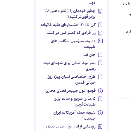
عهد
وخت
چطور خودمان را از نظر ذهنی ۳۸
ب
برابر قوی‌تر کنیم؟
کن ۲۰۲۵؛ جشنواره‌ای علیه خانواده
یه
راز افرادی که کمتر ضرر می‌کنند!
دورود، سرزمین شگفتی‌های
طبیعت
جان فدا
نماز لیله الدفن برای شهدای بیت
رهبری
طرح اختصاصی تبیان ویژه روز
جهانی قدس
فومو؛ غول جیب‌بر فضای مجازی!
۵ غذای سریع و سالم برای
طبیعت‌گردی
نتیجه حمله آمریکا به ایران
چیست؟
رونمایی از اتاق برق جدید تبیان