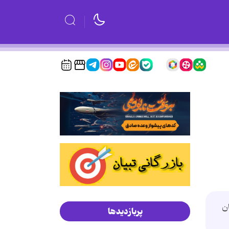
ن
پربازدیدها