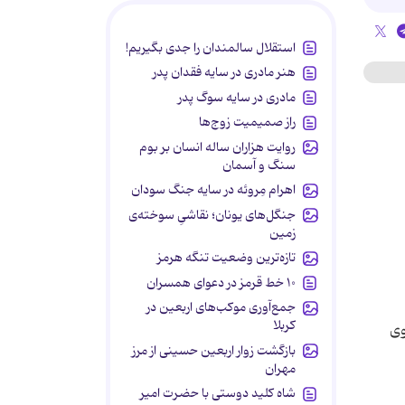
استقلال سالمندان را جدی بگیریم!
هنر مادری در سایه‌ فقدان پدر
مادری در سایه سوگ پدر
راز صمیمیت زوج‌ها
روایت هزاران ساله انسان بر بوم
سنگ و آسمان
اهرام مِروئه در سایه جنگ سودان
جنگل‌های یونان؛ نقاشیِ سوخته‌ی
زمین
تازه‌ترین وضعیت تنگه هرمز
۱۰ خط قرمز در دعوای همسران
جمع‌آوری موکب‌های اربعین در
کربلا
وی
بازگشت زوار اربعین حسینی از مرز
مهران
شاه کلید دوستی با حضرت امیر