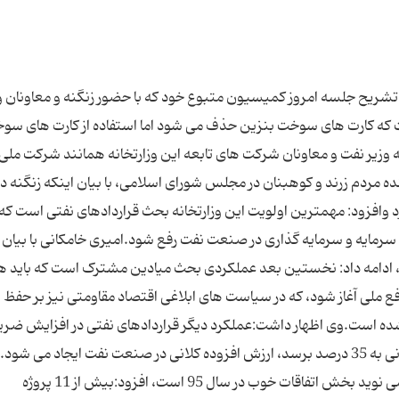
یح جلسه امروز کمیسیون متبوع خود که با حضور زنگنه و معاونان 
 که کارت های سوخت بنزین حذف می شود اما استفاده از کارت های سو
ه وزیر نفت و معاونان شرکت های تابعه این وزارتخانه همانند شرکت ملی
 مردم زرند و کوهبنان در مجلس شورای اسلامی، با بیان اینکه زنگنه در
زارت نفت در سال 95 را تشریح کرد وافزود: مهمترین اولویت این وزارتخانه بحث قراردادهای نفتی است که 
 سرمایه و سرمایه گذاری در صنعت نفت رفع شود.امیری خامکانی با بیان 
ت، ادامه داد: نخستین بعد عملکردی بحث میادین مشترک است که باید 
فع ملی آغاز شود، که در سیاست های ابلاغی اقتصاد مقاومتی نیز بر حفظ 
ده است.وی اظهار داشت:عملکرد دیگر قراردادهای نفتی در افزایش ضر
بازیافت در چاه های نفتی است، که اگر از 25 درصد کنونی به 35 درصد برسد، ارزش افزوده کلانی در صنعت نفت ایجاد می
خامکانی با بیان اینکه گزارش زنگنه در بخش پتروشیمی نوید بخش اتفاقات خوب در سال 95 است، افزود:بیش از 11 پروژه