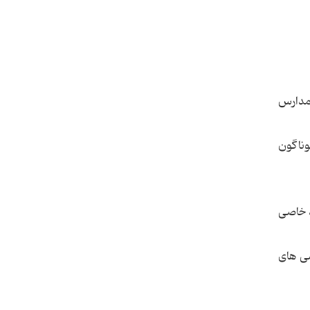
 مدارس
وناگون
د خاصی
شی های