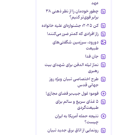
عهد
چطور خودمان را از نظر ذهنی ۳۸
برابر قوی‌تر کنیم؟
کن ۲۰۲۵؛ جشنواره‌ای علیه خانواده
راز افرادی که کمتر ضرر می‌کنند!
دورود، سرزمین شگفتی‌های
طبیعت
جان فدا
نماز لیله الدفن برای شهدای بیت
رهبری
طرح اختصاصی تبیان ویژه روز
جهانی قدس
فومو؛ غول جیب‌بر فضای مجازی!
۵ غذای سریع و سالم برای
طبیعت‌گردی
نتیجه حمله آمریکا به ایران
چیست؟
رونمایی از اتاق برق جدید تبیان