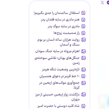
استقلال سالمندان را جدی بگیریم!
هنر مادری در سایه‌ فقدان پدر
مادری در سایه سوگ پدر
راز صمیمیت زوج‌ها
روایت هزاران ساله انسان بر بوم
سنگ و آسمان
اهرام مِروئه در سایه جنگ سودان
جنگل‌های یونان؛ نقاشیِ سوخته‌ی
زمین
تازه‌ترین وضعیت تنگه هرمز
۱۰ خط قرمز در دعوای همسران
جمع‌آوری موکب‌های اربعین در
کربلا
بازگشت زوار اربعین حسینی از مرز
مهران
شاه کلید دوستی با حضرت امیر