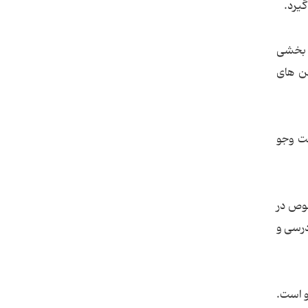
گیرد.
ر بخشی
تن های
ست وجو
صوص در
درسی و
و است.