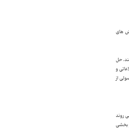
وش های
ند. حل
عاتی و
ولی از
ی روند
ر بخشی