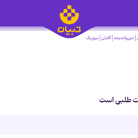
دین‌واندیشه
آقایان
نیوزیک
دت طلبی است