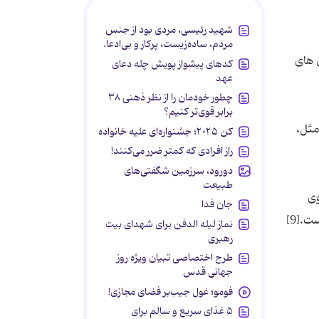
شهید رئیسی، مردی بود از جنس
مردم، ساده‌زیست، پرکار و بی‌ادعا.
کدهای پیشواز پویش چله دعای
عهد
چطور خودمان را از نظر ذهنی ۳۸
برابر قوی‌تر کنیم؟
کن ۲۰۲۵؛ جشنواره‌ای علیه خانواده
راز افرادی که کمتر ضرر می‌کنند!
دورود، سرزمین شگفتی‌های
طبیعت
جان فدا
نماز لیله الدفن برای شهدای بیت
رهبری
طرح اختصاصی تبیان ویژه روز
جهانی قدس
فومو؛ غول جیب‌بر فضای مجازی!
۵ غذای سریع و سالم برای