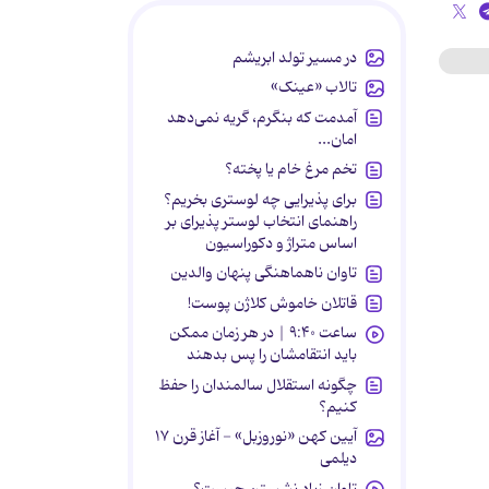
در مسیر تولد ابریشم
تالاب «عینک»
آمدمت که بنگرم، گریه نمی‌دهد
امان...
تخم مرغ خام یا پخته؟
برای پذیرایی چه لوستری بخریم؟
راهنمای انتخاب لوستر پذیرای بر
اساس متراژ و دکوراسیون
تاوان ناهماهنگی پنهان والدین
قاتلان خاموش کلاژن پوست!
ساعت ۹:۴۰ | در هر زمان ممکن
باید انتقامشان را پس بدهند
چگونه استقلال سالمندان را حفظ
کنیم؟
آیین کهن «نوروزبل» - آغاز قرن ۱۷
دیلمی
تاوان زیاد نشستن چیست؟