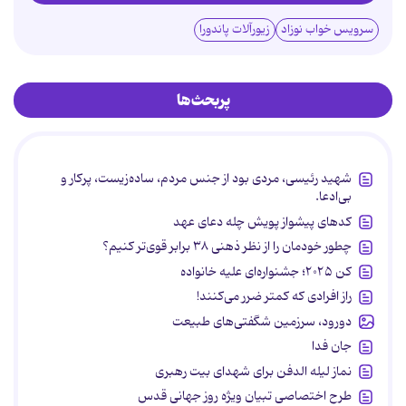
سرویس خواب نوزاد
زیورآلات پاندورا
پربحث‌ها
شهید رئیسی، مردی بود از جنس مردم، ساده‌زیست، پرکار و
بی‌ادعا.
کدهای پیشواز پویش چله دعای عهد
چطور خودمان را از نظر ذهنی ۳۸ برابر قوی‌تر کنیم؟
کن ۲۰۲۵؛ جشنواره‌ای علیه خانواده
راز افرادی که کمتر ضرر می‌کنند!
دورود، سرزمین شگفتی‌های طبیعت
جان فدا
نماز لیله الدفن برای شهدای بیت رهبری
طرح اختصاصی تبیان ویژه روز جهانی قدس