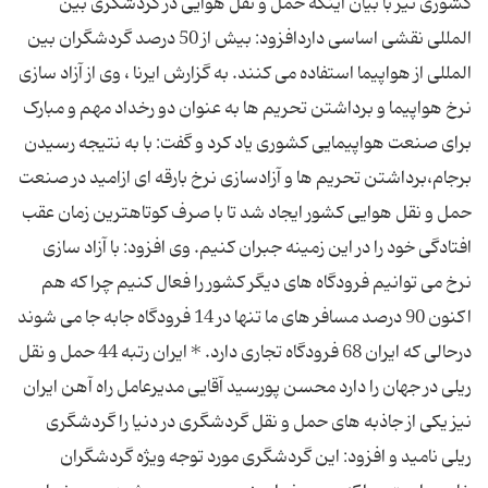
کشوری نیز با بیان اینکه حمل و نقل هوایی در گردشگری بین
المللی نقشی اساسی داردافزود: بیش از 50 درصد گردشگران بین
المللی از هواپیما استفاده می کنند. به گزارش ایرنا ، وی از آزاد سازی
نرخ هواپیما و برداشتن تحریم ها به عنوان دو رخداد مهم و مبارک
برای صنعت هواپیمایی کشوری یاد کرد و گفت: با به نتیجه رسیدن
برجام،برداشتن تحریم ها و آزادسازی نرخ بارقه ای ازامید در صنعت
حمل و نقل هوایی کشور ایجاد شد تا با صرف کوتاهترین زمان عقب
افتادگی خود را در این زمینه جبران کنیم. وی افزود: با آزاد سازی
نرخ می توانیم فرودگاه های دیگر کشور را فعال کنیم چرا که هم
اکنون 90 درصد مسافر های ما تنها در 14 فرودگاه جابه جا می شوند
درحالی که ایران 68 فرودگاه تجاری دارد. * ایران رتبه 44 حمل و نقل
ریلی در جهان را دارد محسن پورسید آقایی مدیرعامل راه آهن ایران
نیز یکی از جاذبه های حمل و نقل گردشگری در دنیا را گردشگری
ریلی نامید و افزود: این گردشگری مورد توجه ویژه گردشگران