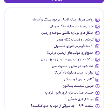
روایت هزاران ساله انسان بر بوم سنگ و آسمان
اهرام مِروئه در سایه جنگ سودان
جنگل‌های یونان؛ نقاشیِ سوخته‌ی زمین
تازه‌ترین وضعیت تنگه هرمز
۱۰ خط قرمز در دعوای همسران
جمع‌آوری موکب‌های اربعین در کربلا
بازگشت زوار اربعین حسینی از مرز مهران
شاه کلید دوستی با حضرت امیر
اوکراین سند منگوله‌دار آمریکا!
آگاهی بدون فرسودگی
فرمول شکست پنتاگون
افشای اطلاعات برای ترور بارون ترامپ
نجات از غرق شدگی
ساعت ۹:۴۰ | چه میراثی از خود به جای گذاشت؟