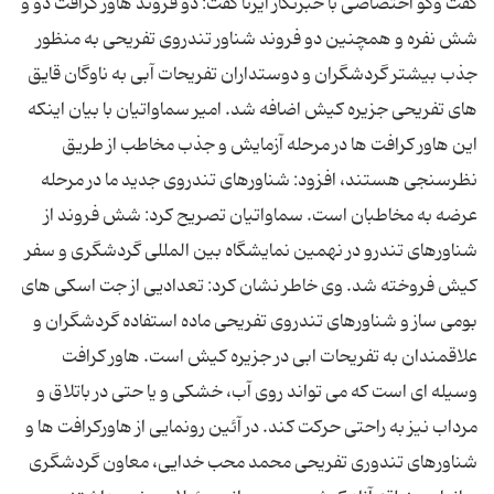
گفت وگو اختصاصی با خبرنگار ایرنا گفت: دو فروند هاور کرافت دو و
شش نفره و همچنین دو فروند شناور تندروی تفریحی به منظور
جذب بیشتر گردشگران و دوستداران تفریحات آبی به ناوگان قایق
های تفریحی جزیره کیش اضافه شد. امیر سماواتیان با بیان اینکه
این هاور کرافت ها در مرحله آزمایش و جذب مخاطب از طریق
نظرسنجی هستند، افزود: شناورهای تندروی جدید ما در مرحله
عرضه به مخاطبان است. سماواتیان تصریح کرد: شش فروند از
شناورهای تندرو در نهمین نمایشگاه بین المللی گردشگری و سفر
کیش فروخته شد. وی خاطر نشان کرد: تعدادیی از جت اسکی های
بومی ساز و شناورهای تندروی تفریحی ماده استفاده گردشگران و
علاقمندان به تفریحات ابی در جزیره کیش است. هاور کرافت
وسیله ای است که می تواند روی آب، خشکی و یا حتی در باتلاق و
مرداب نیز به راحتی حرکت کند. در آئین رونمایی از هاورکرافت ها و
شناورهای تندوری تفریحی محمد محب خدایی، معاون گردشگری