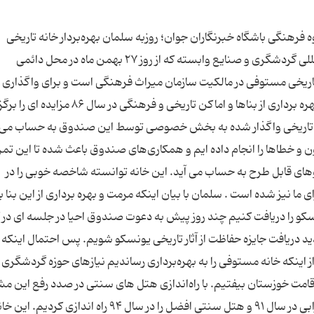
 فرهنگی باشگاه خبرنگاران جوان؛ روزبه سلمان بهره‌بردار خانه تاریخی
مستوفی در حاشیه برگزاری نهمین نمایشگاه بین المللی گردشگری و صنایع وابسته که از روز ۲۷ بهمن ماه در محل دائمی
اریخی مستوفی در مالکیت سازمان میراث فرهنگی است و برای واگذاری ب
بخش خصوصی آماده شد . وی گفت: صندوق احیا و بهره برداری از بناها و اماکن تاریخی و فرهنگی در
 آثار تاریخی واگذار شده به بخش خصوصی توسط این صندوق به حساب می 
ت آزمون و خطاها را انجام داده ایم و همکاری‌های صندوق باعث شده تا این تمر
وهای قابل طرح به حساب می آید. این خانه توانسته شاخصه خوبی را در
ا نیز شده است . سلمان با بیان اینکه مرمت و بهره برداری از این بنا ب
ونسکو را دریافت کنیم چند روز پیش به دعوت صندوق احیا در جلسه ای در 
 دریافت جایزه حفاظت از آثار تاریخی یونسکو شویم. پس احتمال اینکه ا
ز اینکه خانه مستوفی را به بهره‌برداری رساندیم نیازهای حوزه گردشگری را
مت خوزستان بیفتیم. با راه‌اندازی هتل های سنتی در صدد رفع این م
هستیم. اولین هتل سنتی شوشتر یا همان خانه سرابی در سال ۹۱ و هتل سنتی افضل را در سال ۹۴ راه اندازی کردیم. ا