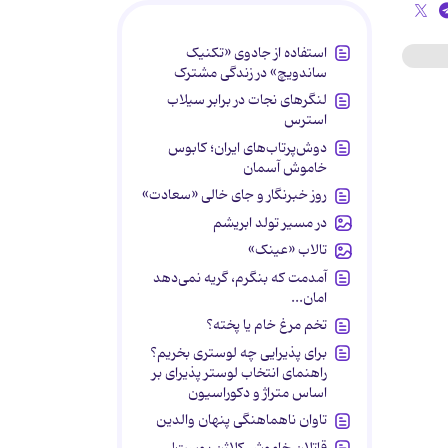
استفاده از جادوی «تکنیک
ساندویچ» در زندگی مشترک
لنگرهای نجات در برابر سیلاب
استرس
دوش‌پرتاب‌های ایران؛ کابوس
خاموش آسمان
روز خبرنگار و جای خالی «سعادت»
در مسیر تولد ابریشم
تالاب «عینک»
آمدمت که بنگرم، گریه نمی‌دهد
امان...
تخم مرغ خام یا پخته؟
برای پذیرایی چه لوستری بخریم؟
راهنمای انتخاب لوستر پذیرای بر
اساس متراژ و دکوراسیون
تاوان ناهماهنگی پنهان والدین
قاتلان خاموش کلاژن پوست!