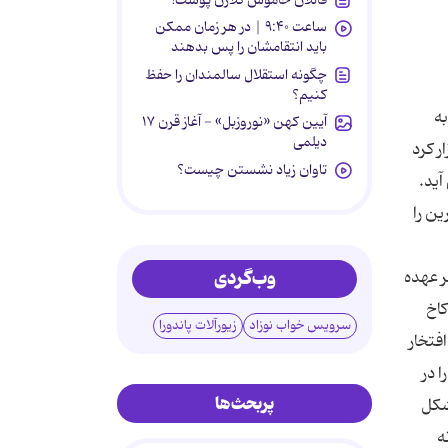
ساعت ۹:۴۰ | در هر زمان ممکن
باید انتقامشان را پس بدهند
چگونه استقلال سالمندان را حفظ
کنیم؟
ه
آیین کهن «نوروزبل» - آغاز قرن ۱۷
دیلمی
 سال ۸۶ مزایده ای را برگزار کرد
تاوان زیاد نشستن چیست؟
آید.
ین را
وب‌گردی
ر عهده
کاخ
سرویس خواب نوزاد
زیورآلات پاندورا
فتخار
 در
پربحث‌ها
شکل
ین خانه