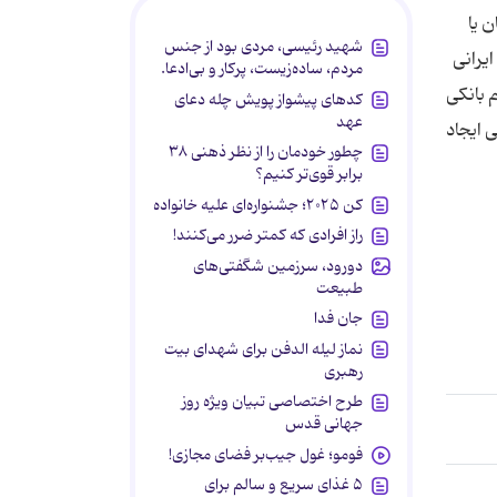
ن یا
شهید رئیسی، مردی بود از جنس
ایرانی
مردم، ساده‌زیست، پرکار و بی‌ادعا.
 بانکی
کدهای پیشواز پویش چله دعای
عهد
 ایجاد
چطور خودمان را از نظر ذهنی ۳۸
برابر قوی‌تر کنیم؟
کن ۲۰۲۵؛ جشنواره‌ای علیه خانواده
راز افرادی که کمتر ضرر می‌کنند!
دورود، سرزمین شگفتی‌های
طبیعت
جان فدا
نماز لیله الدفن برای شهدای بیت
رهبری
طرح اختصاصی تبیان ویژه روز
جهانی قدس
فومو؛ غول جیب‌بر فضای مجازی!
۵ غذای سریع و سالم برای