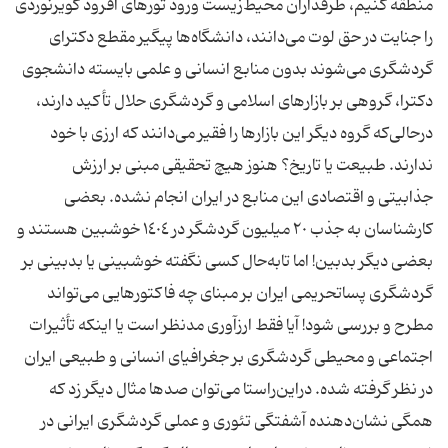
منطقه کنیم، طرفداران محیط‌زیست ورود تورهای آفرود کویرنوردی
را جنایت در حق لوت می‌دانند، دانشگاه‌ها پیگیر مقطع دکترای
گردشگری می‌شوند بدون منابع انسانی و علمی بایسته دانشجوی
دکترا، گروهی بر بازارهای اسلامی و گردشگری حلال تأکید دارند،
درحالی‌که گروه دیگر این بازارها را فقیر می‌دانند که ارزی با خود
ندارند. طبیعت یا تاریخ؟ هنوز هیچ تحقیقی مبنی بر ارزش
جذابیتی و اقتصادی این منابع در ایران انجام نشده. بعضی
کارشناسان به جذب ٢٠‌ میلیون گردشگر در ١٤٠٤ خوشبین هستند و
بعضی دیگر بدبین! اما تابه‌حال کسی نگفته خوشبینی یا بدبینی بر
گردشگری پساتحریمی ایران بر مبنای چه فاکتورهایی می‌تواند
مطرح و بررسی شود! آیا فقط ارزآوری مدنظر است یا اینکه تأثیرات
اجتماعی و محیطی گردشگری بر جغرافیای انسانی و طبیعی ایران
در نظر گرفته شده. دراین‌راستا می‌توان صدها مثال دیگر زد که
همگی نشان‌دهنده آشفتگی تئوری و عملی گردشگری ایرانی در