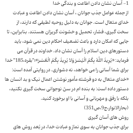
از جمله عوامل جذب جوانان ، آسان نشان دادن اطاعت و عبادت
خدای متعال است. جوانان به دلیل روحیه لطیفی که دارند، از
سخت گیری، فشار، تحمیل و خشونت گریزان هستند. بنابراین، تا
جایی که امکان دارد و باعث تضعیف احکام دین نمی شود، باید
دستورهای دین اسلام را آسان نشان داد. خداوند در قرآن می
فرماید: «یُرِیدُ اللَّهُ بِکُمُ الْیُسْرَ وَلا یُرِیدُ بِکُمُ الْعُسْرَ»؛"بقره،185" خدا
برای شما آسانی را می خواهد، نه دشواری. در روایتی آمده است:
«خدای متعال به دو فرشته مأمور نوشتن اعمال نیک و بد انسان ها
دستور داده است: به بنده ام در سنّ نوجوانی سخت گیری نکنید،
بلکه با رفق و مهربانی و آسانی با او برخورد کنید.
برای جذب جوانان به سوی نماز و عبادت خدا، در بُعد روش های