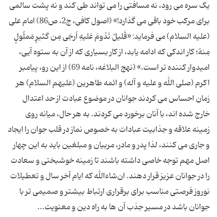
یک سره می رود، نه مسافتی را می تواند طی کند و نه پشت سالمی
برای مرکب خود باقی می گذارد!» (اصول کافی، ج2، ص86) امام علی
(علیه السلام) می فرماید: «قَلیلٌ تَدُومَ عَلیهِ اُرجَی مِن کَثیرٍ مَملُولٍ
مِنهُ؛ کار اندکی که ادامه یابد، از کار بسیاری که از آن به ستوه آیی،
امیدوار کننده تر است.» (نهج البلاغه، نامه 69) از این رو، پیامبر
اکرم (صلی الله و علیه و آله) و ائمه طاهرین (علیهم السلام) هر
زمان احساس می کردند جوانان در موضوع عبادت از حد اعتدال
خارج شده اند، با آنان برخورد می کردند. به هر حال، میانه روی
زمینه علاقه و جذابیت عبادات به خصوص نماز در قلب جوان را ایجاد
و جاری می کنند، لذا پدر و مادر، مربیان و مبلغین باید به این چهار
اصل مهم توجه خاصی داشته باشند تا زمینه خوشبختی و سعادت
را در جوانان عزیز قرار دهند. ان‌شاءالله که ایام آخر سال و تعطیلات
نوروز فرصتی مناسب برای برقراری ارتباط بیشتر و صمیمی تر با