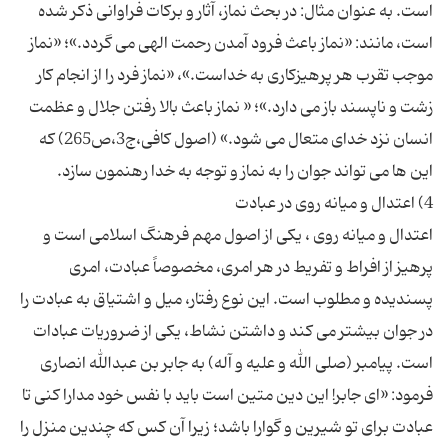
است. به عنوان مثال: در بحث نماز، آثار و برکات فراوانی ذکر شده
است، مانند: «نماز باعث فرود آمدن رحمت الهی می گردد.»؛ «نماز
موجب تقرب هر پرهیزکاری به خداست.»، «نماز فرد را از انجام کار
زشت و ناپسند باز می دارد.»؛ « نماز باعث بالا رفتن جلال و عظمت
انسان نزد خدای متعال می شود.» (اصول کافی،ج3،ص265) که
اعتدال و میانه روی ، یکی از اصول مهم فرهنگ اسلامی است و
پرهیز از افراط و تفریط در هر امری، مخصوصاً عبادت، امری
پسندیده و مطلوب است. این نوع رفتار، میل و اشتیاق به عبادت را
در جوان بیشتر می کند و داشتن نشاط، یکی از ضروریات عبادات
است. پیامبر (صلی الله و علیه و آله) به جابر بن عبدالله انصاری
فرمود: «ای جابر! این دین متین است باید با نفس خود مدارا کنی تا
عبادت برای تو شیرین و گوارا باشد؛ زیرا آن کس که چندین منزل را