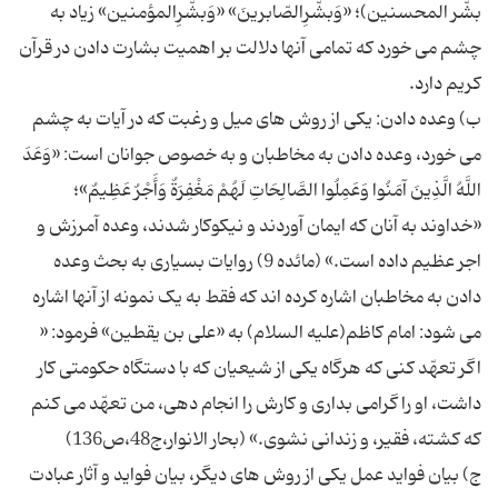
بشّر المحسنین)؛ «وَبشّرِالصّابرینَ» «وَبشّرِالمؤمنین» زیاد به
چشم می خورد که تمامی آنها دلالت بر اهمیت بشارت دادن در قرآن
ب) وعده دادن: یکی از روش های میل و رغبت که در آیات به چشم
می خورد، وعده دادن به مخاطبان و به خصوص جوانان است: «وَعَدَ
اللَّهُ الَّذِینَ آمَنُوا وَعَمِلُوا الصَّالِحَاتِ لَهُمْ مَغْفِرَةٌ وَأَجْرٌ عَظِیمٌ»؛
«خداوند به آنان که ایمان آوردند و نیکوکار شدند، وعده آمرزش و
اجر عظیم داده است.» (مائده 9) روایات بسیاری به بحث وعده
دادن به مخاطبان اشاره کرده اند که فقط به یک نمونه از آنها اشاره
می شود: امام کاظم(علیه السلام) به «علی بن یقطین» فرمود: «
اگر تعهّد کنی که هرگاه یکی از شیعیان که با دستگاه حکومتی کار
داشت، او را گرامی بداری و کارش را انجام دهی، من تعهّد می کنم
ج) بیان فواید عمل یکی از روش های دیگر، بیان فواید و آثار عبادت