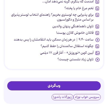
آمدمت که بنگرم، گریه نمی‌دهد امان...
تخم مرغ خام یا پخته؟
برای پذیرایی چه لوستری بخریم؟ راهنمای انتخاب لوستر پذیرای
بر اساس متراژ و دکوراسیون
تاوان ناهماهنگی پنهان والدین
قاتلان خاموش کلاژن پوست!
ساعت ۹:۴۰ | در هر زمان ممکن باید انتقامشان را پس بدهند
چگونه استقلال سالمندان را حفظ کنیم؟
آیین کهن «نوروزبل» - آغاز قرن ۱۷ دیلمی
تاوان زیاد نشستن چیست؟
وب‌گردی
سرویس خواب نوزاد
زیورآلات پاندورا