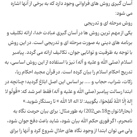
آسان گیری روش های فراوانی وجود دارد که به برخی از آنها اشاره
یکی از مهم ترین روش ها در آسان گیری عبادت خدا، ارائه تکلیف و
برنامه های دینی به صورت مرحله ای و تدریجی است. در این روش
با توجه به ظرفیت و توانایی جوان، تکالیف ارائه می گردد. پیامبر
اسلام (صلی الله و علیه و آله) نیز با استفاده از این روش اساسی، به
تدریج احکام اسلام را بیان کرده است. در قرآن مجید احکام ربا،
زکات، شراب، حجاب و .... بر اساس این اصل ابلاغ گردید؛ چنانچه در
ابتدا رسالت پیامبر (صلی الله و علیه و آله) فقط امر شد که: «قُولُو لا
إِلهَ إِلّا اللّهُ تُفلِحوُا، بگویید: لا اله الا الله » تا رستگار شوید.»
(بحارالانوار،ج18،ص202) به طور مثال: برای بیان حرمت نگاه به
نامحرم، اگر فوری حکم اللّه بیان شود، شاید باعث دفع جوان شود،
ولی می توان ابتدا از وجود نگاه های حلال شروع کرد و آنها را برای