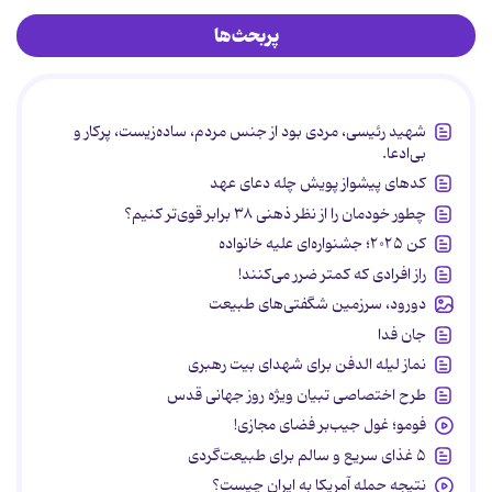
پربحث‌ها
شهید رئیسی، مردی بود از جنس مردم، ساده‌زیست، پرکار و
بی‌ادعا.
کدهای پیشواز پویش چله دعای عهد
چطور خودمان را از نظر ذهنی ۳۸ برابر قوی‌تر کنیم؟
کن ۲۰۲۵؛ جشنواره‌ای علیه خانواده
راز افرادی که کمتر ضرر می‌کنند!
دورود، سرزمین شگفتی‌های طبیعت
جان فدا
نماز لیله الدفن برای شهدای بیت رهبری
طرح اختصاصی تبیان ویژه روز جهانی قدس
فومو؛ غول جیب‌بر فضای مجازی!
۵ غذای سریع و سالم برای طبیعت‌گردی
نتیجه حمله آمریکا به ایران چیست؟