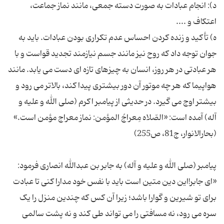
د): انجام عبادات به صورت دسته جمعی، مانند نماز جماعت،
ه) تأکید و زنده کردن احساس عدم تکراری بودن عبادات. باید به
جوان توجه داد که روح نیز مانند جسم نیازمند تجدید قواست و با
هر عبادتی در هر روز، انسان به چیزهای تازه ای دست می یابد. مانند
هواپیما که هر چه موتور آن دور بیشتری پیدا کند، بالاتر می رود و
بیشتر اوج می گیرد. در حدیثی از پیامبر اکرم (صلی الله و علیه و
آله) آمده است: «الصّلاه مِعراجُ المؤمن: نماز معراج مؤمن است.»
پیامبر (صلی الله و علیه و آله) به جابر بن عبدالله انصاری فرمود:
«ای جابر!این دین متین است باید با نفس خود مدارا کنی تا عبادت
برای تو شیرین و گوارا باشد؛ زیرا آن کس که چندین منزل را یک
سره می رود، نه مسافتی را می تواند طی کند و نه پشت سالمی