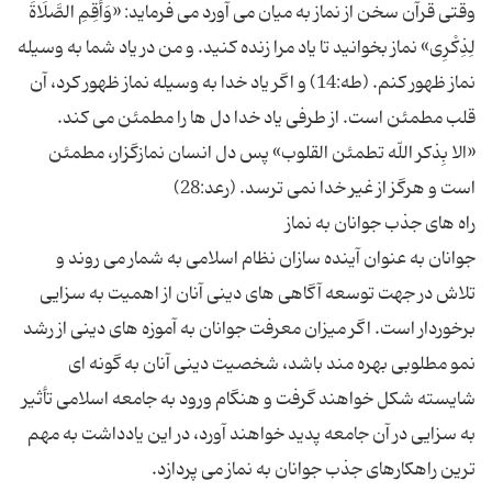
وقتی قرآن سخن از نماز به میان می آورد می فرماید: «وَأَقِمِ الصَّلَاةَ
لِذِكْرِی» نماز بخوانید تا یاد مرا زنده کنید. و من در یاد شما به وسیله
نماز ظهور کنم. (طه:14) و اگر یاد خدا به وسیله نماز ظهور کرد، آن
«الا بِذکر اللّه تطمئن القلوب» پس دل انسان نمازگزار، مطمئن
جوانان به عنوان آینده سازان نظام اسلامی به شمار می روند و
تلاش در جهت توسعه آگاهی های دینی آنان از اهمیت به سزایی
برخوردار است. اگر میزان معرفت جوانان به آموزه های دینی از رشد
نمو مطلوبی بهره مند باشد، شخصیت دینی آنان به گونه ای
شایسته شکل خواهند گرفت و هنگام ورود به جامعه اسلامی تأثیر
به سزایی در آن جامعه پدید خواهند آورد، در این یادداشت به مهم