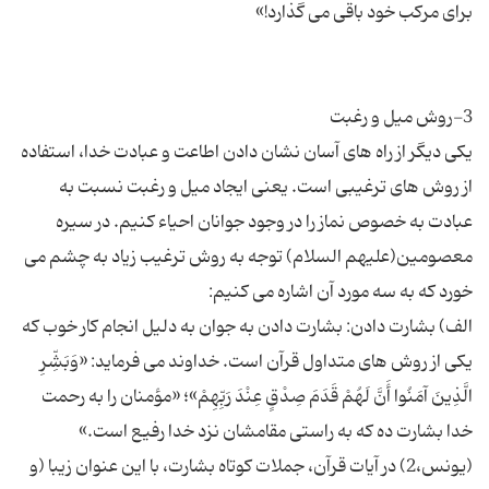
یکی دیگر از راه های آسان نشان دادن اطاعت و عبادت خدا، استفاده
از روش های ترغیبی است. یعنی ایجاد میل و رغبت نسبت به
عبادت به خصوص نماز را در وجود جوانان احیاء کنیم. در سیره
معصومین(علیهم السلام) توجه به روش ترغیب زیاد به چشم می
الف) بشارت دادن: بشارت دادن به جوان به دلیل انجام کار خوب که
یکی از روش های متداول قرآن است. خداوند می فرماید: «وَبَشِّرِ
الَّذِینَ آمَنُوا أَنَّ لَهُمْ قَدَمَ صِدْقٍ عِنْدَ رَبِّهِمْ»؛ «مؤمنان را به رحمت
خدا بشارت ده که به راستی مقامشان نزد خدا رفیع است.»
(یونس،2) در آیات قرآن، جملات کوتاه بشارت، با این عنوان زیبا (و