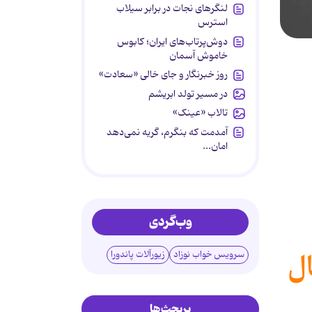
لنگرهای نجات در برابر سیلاب
استرس
دوش‌پرتاب‌های ایران؛ کابوس
خاموش آسمان
روز خبرنگار و جای خالی «سعادت»
در مسیر تولد ابریشم
تالاب «عینک»
آمدمت که بنگرم، گریه نمی‌دهد
امان...
وب‌گردی
ال
سرویس خواب نوزاد
زیورآلات پاندورا
پربحث‌ها