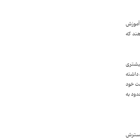
ه آموزش
هند که
ی بیشتری
 داشته
 ... به آرامی در حال خارج کردن Flash از زیرساخت خود
ان را محدود به
می رود تا این روند گسترش