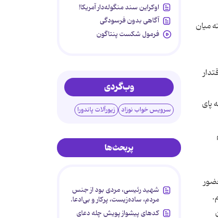
اوکراین سند منگوله‌دار آمریکا!
آگاهی بدون فرسودگی
ل گرفته میان
فرمول شکست پنتاگون
تدار
وب‌گردی
ه پای
سرویس خواب نوزاد
زیورآلات پاندورا
پربحث‌ها
حضور
شهید رئیسی، مردی بود از جنس
مردم، ساده‌زیست، پرکار و بی‌ادعا.
کدهای پیشواز پویش چله دعای