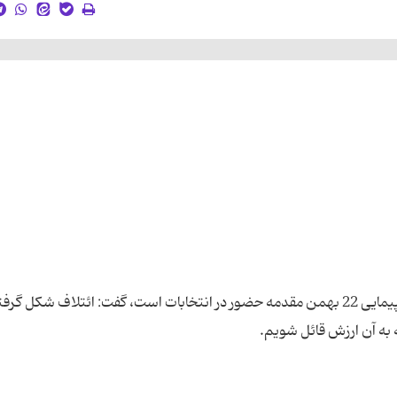
وزیر سابق کشور، با تأکید بر اینکه حضور مردم در راهپیمایی 22 بهمن مقدمه حضور در انتخابات است، گفت: ائتلاف شک