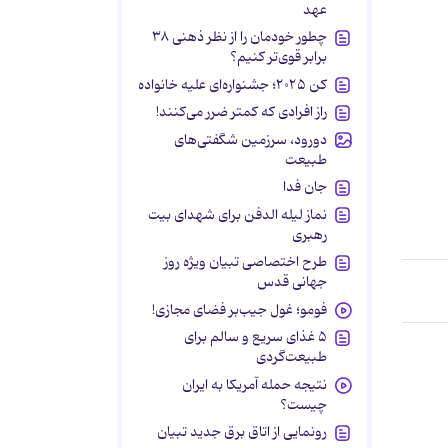
عهد
چطور خودمان را از نظر ذهنی ۳۸
برابر قوی‌تر کنیم؟
کن ۲۰۲۵؛ جشنواره‌ای علیه خانواده
راز افرادی که کمتر ضرر می‌کنند!
دورود، سرزمین شگفتی‌های
طبیعت
جان فدا
نماز لیله الدفن برای شهدای بیت
رهبری
طرح اختصاصی تبیان ویژه روز
جهانی قدس
فومو؛ غول جیب‌بر فضای مجازی!
۵ غذای سریع و سالم برای
طبیعت‌گردی
نتیجه حمله آمریکا به ایران
چیست؟
رونمایی از اتاق برق جدید تبیان