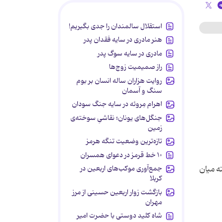
استقلال سالمندان را جدی بگیریم!
هنر مادری در سایه‌ فقدان پدر
مادری در سایه سوگ پدر
راز صمیمیت زوج‌ها
روایت هزاران ساله انسان بر بوم
سنگ و آسمان
اهرام مِروئه در سایه جنگ سودان
جنگل‌های یونان؛ نقاشیِ سوخته‌ی
زمین
تازه‌ترین وضعیت تنگه هرمز
۱۰ خط قرمز در دعوای همسران
جمع‌آوری موکب‌های اربعین در
ل گرفته میان
کربلا
بازگشت زوار اربعین حسینی از مرز
مهران
شاه کلید دوستی با حضرت امیر