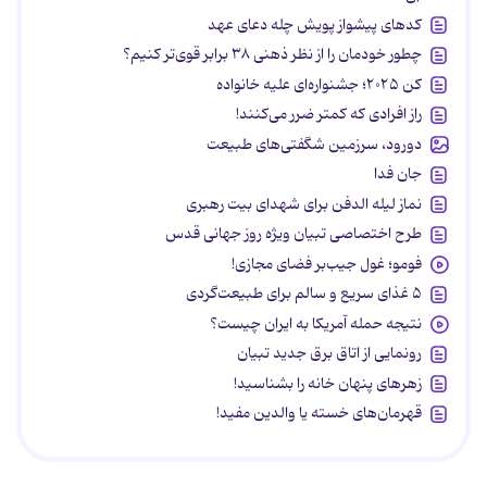
کدهای پیشواز پویش چله دعای عهد
چطور خودمان را از نظر ذهنی ۳۸ برابر قوی‌تر کنیم؟
کن ۲۰۲۵؛ جشنواره‌ای علیه خانواده
راز افرادی که کمتر ضرر می‌کنند!
دورود، سرزمین شگفتی‌های طبیعت
جان فدا
نماز لیله الدفن برای شهدای بیت رهبری
طرح اختصاصی تبیان ویژه روز جهانی قدس
فومو؛ غول جیب‌بر فضای مجازی!
۵ غذای سریع و سالم برای طبیعت‌گردی
نتیجه حمله آمریکا به ایران چیست؟
رونمایی از اتاق برق جدید تبیان
زهرهای پنهان خانه را بشناسید!
قهرمان‌های خسته یا والدین مفید!