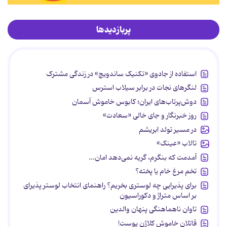
پربازدیدها
استفاده از جادوی «تکنیک ساندویچ» در زندگی مشترک
لنگرهای نجات در برابر سیلاب استرس
دوش‌پرتاب‌های ایران؛ کابوس خاموش آسمان
روز خبرنگار و جای خالی «سعادت»
در مسیر تولد ابریشم
تالاب «عینک»
آمدمت که بنگرم، گریه نمی‌دهد امان...
تخم مرغ خام یا پخته؟
برای پذیرایی چه لوستری بخریم؟ راهنمای انتخاب لوستر پذیرای
بر اساس متراژ و دکوراسیون
تاوان ناهماهنگی پنهان والدین
قاتلان خاموش کلاژن پوست!