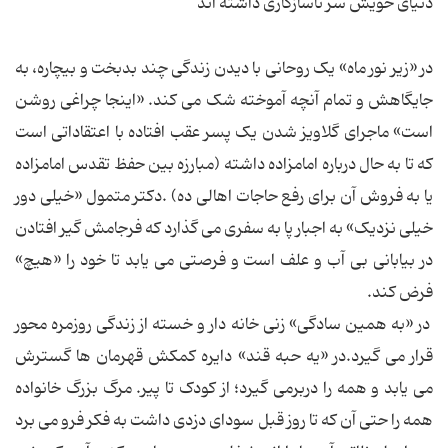
دنیای خویش سر ناسازگاری داشته اند
در «زیر نور ماه» یک روحانی با دیدن زندگی چند بدبخت و بیچاره، به
جایگاهش و تمام آنچه آموخته شک می کند. «اینجا چراغی روشن
است» ماجرای گلاویز شدن یک پسر عقب افتاده با اعتقاداتی است
که تا به حال درباره امامزاده داشته (مبارزه بین حفظ تقدس امامزاده
یا به فروش آن برای رفع حاجات اهالی ده) .دکتر متمول «خیلی دور
خیلی نزدیک» به اجبار پا به سفری می گذارد که فرجامش گیر افتادن
در بیابانی بی آب و علف است و فرصتی می یابد تا خود را «هیچ»
فرض کند.
در «به همین سادگی» زنی خانه دار و خسته از زندگی روزمره محور
قرار می گیرد.در «یه حبه قند» دایره کمکش قهرمان ها گسترش
می یابد و همه را دربرمی گیرد؛ از کودک تا پیر. مرگ بزرگ خانواده
همه را حتی آن که تا روز قبل سودای دزدی داشت به فکر فرو می برد