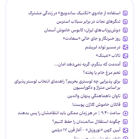
استفاده از جادوی «تکنیک ساندویچ» در زندگی مشترک
لنگرهای نجات در برابر سیلاب استرس
دوش‌پرتاب‌های ایران؛ کابوس خاموش آسمان
روز خبرنگار و جای خالی «سعادت»
در مسیر تولد ابریشم
تالاب «عینک»
آمدمت که بنگرم، گریه نمی‌دهد امان...
تخم مرغ خام یا پخته؟
برای پذیرایی چه لوستری بخریم؟ راهنمای انتخاب لوستر پذیرای
بر اساس متراژ و دکوراسیون
تاوان ناهماهنگی پنهان والدین
قاتلان خاموش کلاژن پوست!
ساعت ۹:۴۰ | در هر زمان ممکن باید انتقامشان را پس بدهند
چگونه استقلال سالمندان را حفظ کنیم؟
آیین کهن «نوروزبل» - آغاز قرن ۱۷ دیلمی
تاوان زیاد نشستن چیست؟